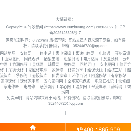
友情链接：
Copyright © 竹翠影闻 (https://www.cuizhuying.com) 2020-2027
沪ICP
备2025123328号-7
网页加载时间：0.726/ms
版权声明：网站文章内容来源于网络，如有侵
权，请联系我们删除，邮箱：352446720@qq.com
网站地图
丨
安修网
丨
一修电说
丨
家电保姆
丨
家速电修网
丨
电修通
丨
琴韵章讯
丨
山秀北讯
丨
同微观界
丨
酷聚宝讯
丨
汇聚贝讯
丨
电月达网
丨
友夏颐械
丨
云知
空网
丨
竹涧修颐
丨
星缮网
丨
琼楹网
丨
煦修网
丨
回朗匠电
丨
安电夏网
丨
修匠维
修
丨
荣德快修
丨
家匠修电网
丨
家保修
丨
修通分享
丨
维保快线
丨
维技工坊
丨
超
流智库
丨
擎修阁
丨
悬胶智库
丨
仙娄家修
丨
艺修百识
丨
阿途修站
丨
有家修站
丨
家电速修
丨
速修家电网
丨
安心家电网
丨
全能家电保姆
丨
电修匠札记
丨
快修阁
丨
家电修匠
丨
电易修
丨
悬胶智库
丨
琴心网
丨
琥梦网
丨
翠流逸讯
丨
醉琼网
丨
碧
城网
免责声明：网站内容来源于网络，如有侵权，请联系我们删除，邮箱：
352446720@qq.com
丨
400-1865-909