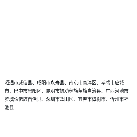
昭通市威信县、咸阳市永寿县、南京市高淳区、孝感市应城
市、巴中市恩阳区、昆明市禄劝彝族苗族自治县、广西河池市
罗城仫佬族自治县、深圳市盐田区、宜春市樟树市、忻州市神
池县