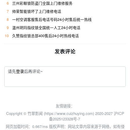
6
兰州彩鲸锁防盗门全国上门维修服务
7
帅荣智能锁坏了上门维修电话
8
一村空调客服售后电话号码24小时售后统一热线
9
温州玥玛指纹锁全国统一人工24小时电话
10
久赞指纹锁总部400售后24小时热线电话
发表评论
请先
登录
后再评论~
友情链接：
Copyright © 竹翠影闻 (https://www.cuizhuying.com) 2020-2027
沪ICP
备2025123328号-7
网页加载时间：0.667/ms
版权声明：网站文章内容来源于网络，如有侵