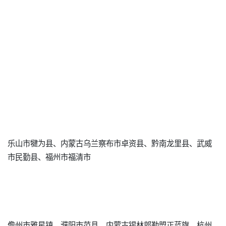
乐山市犍为县、内蒙古乌兰察布市卓资县、黔南龙里县、武威
市民勤县、福州市福清市
儋州市雅星镇、濮阳市范县、内蒙古锡林郭勒盟正蓝旗、杭州