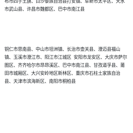
布市四子王旗、白沙黎族自治县打安镇、阜新市太平区、天水
市武山县、许昌市魏都区、巴中市南江县
铜仁市思南县、中山市坦洲镇、长治市壶关县、澄迈县福山
镇、玉溪市澄江市、阳江市江城区 安阳市龙安区、大庆市萨尔
图区、齐齐哈尔市昂昂溪区、巴中市南江县、甘孜道孚县、莆
田市城厢区、大兴安岭地区新林区、重庆市石柱土家族自治
县、天津市滨海新区、南阳市桐柏县