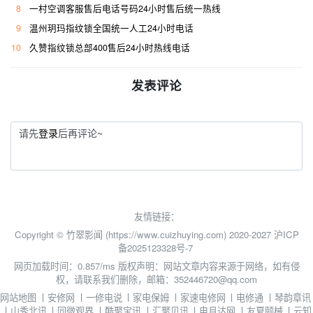
8
一村空调客服售后电话号码24小时售后统一热线
9
温州玥玛指纹锁全国统一人工24小时电话
10
久赞指纹锁总部400售后24小时热线电话
发表评论
请先
登录
后再评论~
友情链接：
Copyright © 竹翠影闻 (https://www.cuizhuying.com) 2020-2027
沪ICP
备2025123328号-7
网页加载时间：0.857/ms
版权声明：网站文章内容来源于网络，如有侵
权，请联系我们删除，邮箱：352446720@qq.com
网站地图
丨
安修网
丨
一修电说
丨
家电保姆
丨
家速电修网
丨
电修通
丨
琴韵章讯
丨
山秀北讯
丨
同微观界
丨
酷聚宝讯
丨
汇聚贝讯
丨
电月达网
丨
友夏颐械
丨
云知