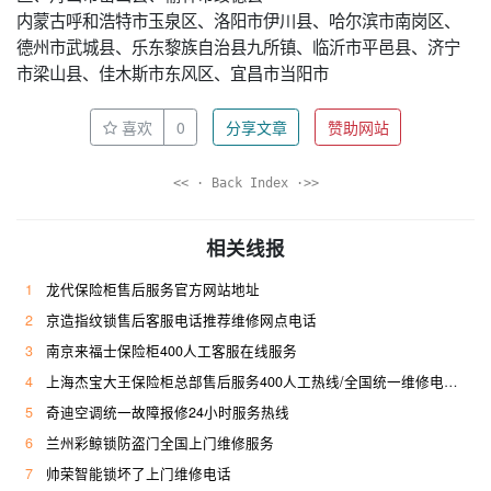
内蒙古呼和浩特市玉泉区、洛阳市伊川县、哈尔滨市南岗区、
德州市武城县、乐东黎族自治县九所镇、临沂市平邑县、济宁
市梁山县、佳木斯市东风区、宜昌市当阳市
喜欢
0
分享文章
赞助网站
<< · Back Index ·>>
相关线报
1
龙代保险柜售后服务官方网站地址
2
京造指纹锁售后客服电话推荐维修网点电话
3
南京来福士保险柜400人工客服在线服务
4
上海杰宝大王保险柜总部售后服务400人工热线/全国统一维修电话是多少
5
奇迪空调统一故障报修24小时服务热线
6
兰州彩鲸锁防盗门全国上门维修服务
7
帅荣智能锁坏了上门维修电话