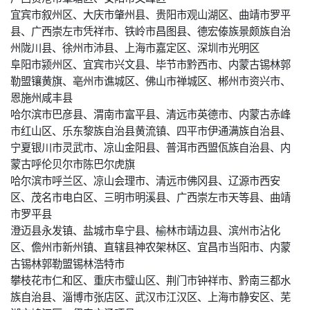
宜宾市叙州区、大庆市肇州县、贵阳市观山湖区、曲靖市罗平
县、广西崇左市凭祥市、铁岭市昌图县、德宏傣族景颇族自治
州陇川县、徐州市沛县、上海市嘉定区、深圳市光明区
阜阳市颍州区、宜宾市兴文县、毕节市黔西市、内蒙古锡林郭
勒盟镶黄旗、亳州市谯城区、佛山市禅城区、郴州市资兴市、
恩施州咸丰县
哈尔滨市巴彦县、渭南市富平县、清远市英德市、内蒙古赤峰
市红山区、乐东黎族自治县黄流镇、四平市伊通满族自治县、
宁夏银川市灵武市、凉山金阳县、普洱市西盟佤族自治县、内
蒙古呼伦贝尔市陈巴尔虎旗
哈尔滨市呼兰区、凉山会理市、清远市佛冈县、辽源市西安
区、茂名市电白区、三明市明溪县、广西崇左市天等县、曲靖
市罗平县
澄迈县永发镇、盐城市阜宁县、榆林市靖边县、滨州市沾化
区、儋州市新州镇、直辖县神农架林区、宜昌市当阳市、内蒙
古锡林郭勒盟锡林浩特市
攀枝花市仁和区、重庆市璧山区、荆门市钟祥市、黔南三都水
族自治县、淄博市张店区、武汉市江汉区、上海市静安区、芜