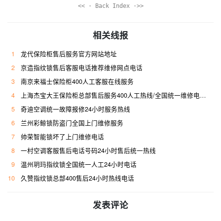
<< · Back Index ·>>
相关线报
1
龙代保险柜售后服务官方网站地址
2
京造指纹锁售后客服电话推荐维修网点电话
3
南京来福士保险柜400人工客服在线服务
4
上海杰宝大王保险柜总部售后服务400人工热线/全国统一维修电话是多少
5
奇迪空调统一故障报修24小时服务热线
6
兰州彩鲸锁防盗门全国上门维修服务
7
帅荣智能锁坏了上门维修电话
8
一村空调客服售后电话号码24小时售后统一热线
9
温州玥玛指纹锁全国统一人工24小时电话
10
久赞指纹锁总部400售后24小时热线电话
发表评论