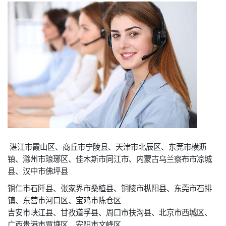
湛江市霞山区、商丘市宁陵县、天津市北辰区、东莞市横沥
镇、滁州市琅琊区、佳木斯市同江市、内蒙古乌兰察布市凉城
县、汉中市佛坪县
铜仁市石阡县、张家界市桑植县、铜陵市枞阳县、东莞市石排
镇、东营市河口区、宝鸡市陈仓区
吉安市峡江县、甘孜道孚县、周口市扶沟县、北京市西城区、
广西贵港市覃塘区、安阳市文峰区