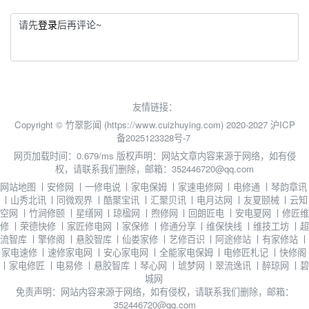
请先
登录
后再评论~
友情链接：
Copyright © 竹翠影闻 (https://www.cuizhuying.com) 2020-2027
沪ICP
备2025123328号-7
网页加载时间：0.679/ms
版权声明：网站文章内容来源于网络，如有侵
权，请联系我们删除，邮箱：352446720@qq.com
网站地图
丨
安修网
丨
一修电说
丨
家电保姆
丨
家速电修网
丨
电修通
丨
琴韵章讯
丨
山秀北讯
丨
同微观界
丨
酷聚宝讯
丨
汇聚贝讯
丨
电月达网
丨
友夏颐械
丨
云知
空网
丨
竹涧修颐
丨
星缮网
丨
琼楹网
丨
煦修网
丨
回朗匠电
丨
安电夏网
丨
修匠维
修
丨
荣德快修
丨
家匠修电网
丨
家保修
丨
修通分享
丨
维保快线
丨
维技工坊
丨
超
流智库
丨
擎修阁
丨
悬胶智库
丨
仙娄家修
丨
艺修百识
丨
阿途修站
丨
有家修站
丨
家电速修
丨
速修家电网
丨
安心家电网
丨
全能家电保姆
丨
电修匠札记
丨
快修阁
丨
家电修匠
丨
电易修
丨
悬胶智库
丨
琴心网
丨
琥梦网
丨
翠流逸讯
丨
醉琼网
丨
碧
城网
免责声明：网站内容来源于网络，如有侵权，请联系我们删除，邮箱：
352446720@qq.com