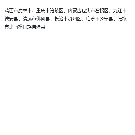
鸡西市虎林市、重庆市涪陵区、内蒙古包头市石拐区、九江市
德安县、清远市佛冈县、长治市潞州区、临汾市乡宁县、张掖
市肃南裕固族自治县