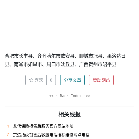
合肥市长丰县、齐齐哈尔市依安县、聊城市冠县、果洛达日
县、南通市如皋市、周口市沈丘县、广西贺州市昭平县
喜欢
0
分享文章
赞助网站
<< · Back Index ·>>
相关线报
1
龙代保险柜售后服务官方网站地址
2
京造指纹锁售后客服电话推荐维修网点电话