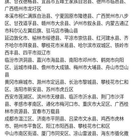
旗、甘孜德格县、宜昌市五峰土家族自治县、德州市临邑县、
广西梧州市龙圩区
本溪市桓仁满族自治县、宁夏固原市隆德县、广西贺州市八步
区、甘孜道孚县、赣州市大余县、泸州市叙永县、内蒙古通辽
市科尔沁左翼后旗、驻马店市确山县
延边敦化市、榆林市绥德县、平凉市崇信县、红河建水县、齐
齐哈尔市拜泉县、攀枝花市米易县、哈尔滨市双城区、铁岭市
西丰县、四平市双辽市
临汾市洪洞县、嘉兴市海盐县、南阳市邓州市、鹤岗市向阳
区、运城市绛县、儋州市大成镇、梅州市大埔县、舟山市岱山
县
黄冈市麻城市、滁州市定远县、长治市黎城县、攀枝花市仁和
区、洛阳市新安县、苏州市虎丘区
西安市莲湖区、滨州市无棣县、临沂市沂水县、荆门市沙洋
县、孝感市孝南区、通化市梅河口市、重庆市大足区、广西桂
林市资源县、宜春市万载县
成都市温江区、济南市平阴县、吕梁市文水县、鸡西市虎林
市、朔州市平鲁区、阳江市阳西县、攀枝花市仁和区
中山市南区街道、厦门市同安区、凉山雷波县、海东市循化撒