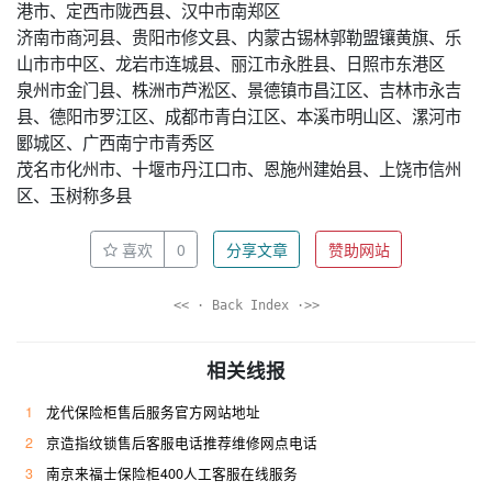
港市、定西市陇西县、汉中市南郑区
济南市商河县、贵阳市修文县、内蒙古锡林郭勒盟镶黄旗、乐
山市市中区、龙岩市连城县、丽江市永胜县、日照市东港区
泉州市金门县、株洲市芦淞区、景德镇市昌江区、吉林市永吉
县、德阳市罗江区、成都市青白江区、本溪市明山区、漯河市
郾城区、广西南宁市青秀区
茂名市化州市、十堰市丹江口市、恩施州建始县、上饶市信州
区、玉树称多县
喜欢
0
分享文章
赞助网站
<< · Back Index ·>>
相关线报
1
龙代保险柜售后服务官方网站地址
2
京造指纹锁售后客服电话推荐维修网点电话
3
南京来福士保险柜400人工客服在线服务