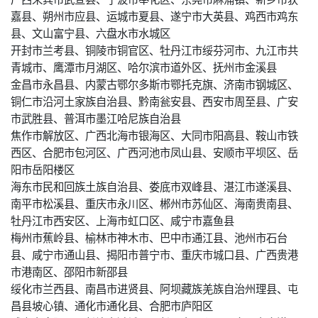
嘉县、朔州市应县、运城市夏县、遂宁市大英县、鸡西市鸡东
县、文山富宁县、六盘水市水城区
开封市兰考县、铜陵市铜官区、牡丹江市绥芬河市、九江市共
青城市、鹰潭市月湖区、哈尔滨市道外区、抚州市金溪县
金昌市永昌县、内蒙古鄂尔多斯市鄂托克旗、济南市钢城区、
铜仁市沿河土家族自治县、黔南瓮安县、西安市周至县、广安
市武胜县、普洱市墨江哈尼族自治县
焦作市解放区、广西北海市银海区、大同市阳高县、鞍山市铁
西区、合肥市包河区、广西河池市凤山县、安顺市平坝区、岳
阳市岳阳楼区
海东市民和回族土族自治县、娄底市双峰县、湛江市遂溪县、
南平市松溪县、重庆市永川区、郴州市苏仙区、海南贵南县、
牡丹江市西安区、上海市虹口区、咸宁市嘉鱼县
梅州市蕉岭县、榆林市神木市、巴中市通江县、池州市石台
县、咸宁市通山县、揭阳市普宁市、重庆市城口县、广西贵港
市港南区、邵阳市新邵县
绥化市兰西县、南昌市进贤县、阿坝藏族羌族自治州理县、屯
昌县坡心镇、通化市通化县、合肥市庐阳区