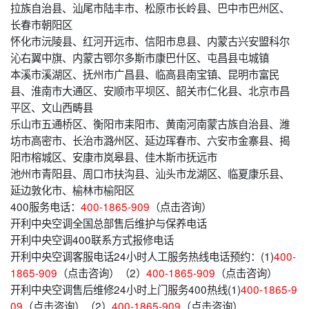
拉族自治县、汕尾市陆丰市、松原市长岭县、巴中市巴州区、
长春市朝阳区
怀化市沅陵县、红河开远市、信阳市息县、内蒙古兴安盟科尔
沁右翼中旗、内蒙古鄂尔多斯市康巴什区、屯昌县屯城镇
本溪市溪湖区、抚州市广昌县、临高县南宝镇、昆明市富民
县、淮南市大通区、安顺市平坝区、韶关市仁化县、北京市昌
平区、文山西畴县
乐山市五通桥区、衡阳市耒阳市、黄南河南蒙古族自治县、潍
坊市高密市、长治市潞州区、延边珲春市、六安市金寨县、揭
阳市榕城区、安康市岚皋县、佳木斯市抚远市
池州市青阳县、周口市扶沟县、汕头市龙湖区、临夏康乐县、
延边敦化市、榆林市榆阳区
400服务电话：
400-1865-909
（点击咨询）
开利中央空调全国总部售后维护与保养电话
开利中央空调400联系方式报修电话
开利中央空调客服电话24小时人工服务热线电话预约：(1)
400-
1865-909
（点击咨询）（2）
400-1865-909
（点击咨询）
开利中央空调售后维修24小时上门服务400热线(1)
400-1865-9
09
（点击咨询）（2）
400-1865-909
（点击咨询）