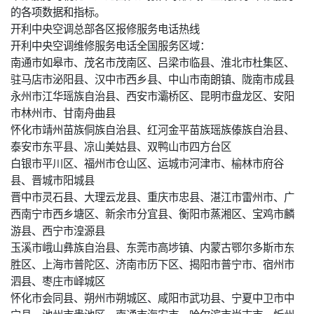
的各项数据和指标。
开利中央空调总部各区报修服务电话热线
开利中央空调维修服务电话全国服务区域：
南通市如皋市、茂名市茂南区、吕梁市临县、淮北市杜集区、
驻马店市泌阳县、汉中市西乡县、中山市南朗镇、陇南市成县
永州市江华瑶族自治县、西安市灞桥区、昆明市盘龙区、安阳
市林州市、甘南舟曲县
怀化市靖州苗族侗族自治县、红河金平苗族瑶族傣族自治县、
泰安市东平县、凉山美姑县、双鸭山市四方台区
白银市平川区、福州市仓山区、运城市河津市、榆林市府谷
县、晋城市阳城县
晋中市灵石县、大理云龙县、重庆市忠县、湛江市雷州市、广
西南宁市西乡塘区、新余市分宜县、衡阳市蒸湘区、宝鸡市麟
游县、西宁市湟源县
玉溪市峨山彝族自治县、东莞市高埗镇、内蒙古鄂尔多斯市东
胜区、上海市普陀区、济南市历下区、揭阳市普宁市、宿州市
泗县、枣庄市峄城区
怀化市会同县、朔州市朔城区、咸阳市武功县、宁夏中卫市中