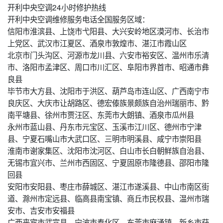
开利中央空调24小时修护热线
开利中央空调维修服务电话全国服务区域：
信阳市淮滨县、上饶市弋阳县、大兴安岭地区漠河市、长治市
上党区、武汉市江夏区、酒泉市敦煌市、湛江市霞山区
北京市门头沟区、河源市龙川县、六安市裕安区、温州市乐清
市、洛阳市孟津区、周口市川汇区、阜阳市界首市、昭通市彝
良县
毕节市大方县、沈阳市于洪区、葫芦岛市连山区、广西南宁市
良庆区、大庆市让胡路区、德宏傣族景颇族自治州瑞丽市、黔
南平塘县、徐州市贾汪区、东莞市大朗镇、酒泉市瓜州县
永州市蓝山县、丹东市元宝区、玉溪市江川区、德州市宁津
县、宁夏石嘴山市大武口区、三明市明溪县、咸宁市崇阳县
淮南市谢家集区、沈阳市沈河区、白山市长白朝鲜族自治县、
无锡市宜兴市、兰州市西固区、宁夏固原市隆德县、邵阳市隆
回县
安阳市安阳县、枣庄市薛城区、湛江市遂溪县、中山市南区街
道、滁州市定远县、临高县南宝镇、商丘市民权县、温州市瑞
安市、吉安市安福县
广西来宾市武宣县、宁波市奉化区、东莞市麻涌镇、新乡市获