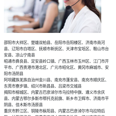
邵阳市大祥区、楚雄双柏县、岳阳市岳阳楼区、济南市商河
县、辽阳市白塔区、抚顺市新抚区、天津市宝坻区、鞍山市台
安县、凉山宁南县
昭通市彝良县、定安县岭口镇、广西玉林市玉州区、江门市开
平市、广西贵港市港北区、广元市昭化区、黄冈市麻城市、安
阳市汤阴县
阿坝藏族羌族自治州金川县、南充市蓬安县、南充市顺庆区、
东莞市寮步镇、绍兴市新昌县、吕梁市交城县
揭阳市榕城区、内蒙古巴彦淖尔市乌拉特中旗、遵义市余庆
县、内蒙古鄂尔多斯市鄂托克前旗、新乡市卫辉市、济南市平
阴县、佳木斯市汤原县
重庆市黔江区、铜陵市枞阳县、内蒙古巴彦淖尔市乌拉特后