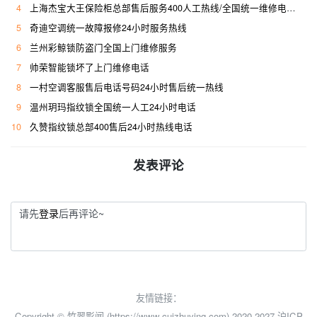
4
上海杰宝大王保险柜总部售后服务400人工热线/全国统一维修电话是多少
5
奇迪空调统一故障报修24小时服务热线
6
兰州彩鲸锁防盗门全国上门维修服务
7
帅荣智能锁坏了上门维修电话
8
一村空调客服售后电话号码24小时售后统一热线
9
温州玥玛指纹锁全国统一人工24小时电话
10
久赞指纹锁总部400售后24小时热线电话
发表评论
请先
登录
后再评论~
友情链接：
Copyright © 竹翠影闻 (https://www.cuizhuying.com) 2020-2027
沪ICP