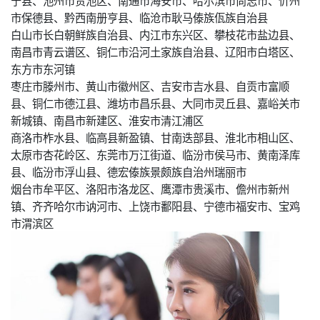
宁县、池州市贵池区、南通市海安市、哈尔滨市尚志市、忻州
市保德县、黔西南册亨县、临沧市耿马傣族佤族自治县
白山市长白朝鲜族自治县、内江市东兴区、攀枝花市盐边县、
南昌市青云谱区、铜仁市沿河土家族自治县、辽阳市白塔区、
东方市东河镇
枣庄市滕州市、黄山市徽州区、吉安市吉水县、自贡市富顺
县、铜仁市德江县、潍坊市昌乐县、大同市灵丘县、嘉峪关市
新城镇、南昌市新建区、淮安市清江浦区
商洛市柞水县、临高县新盈镇、甘南迭部县、淮北市相山区、
太原市杏花岭区、东莞市万江街道、临汾市侯马市、黄南泽库
县、临汾市浮山县、德宏傣族景颇族自治州瑞丽市
烟台市牟平区、洛阳市洛龙区、鹰潭市贵溪市、儋州市新州
镇、齐齐哈尔市讷河市、上饶市鄱阳县、宁德市福安市、宝鸡
市渭滨区