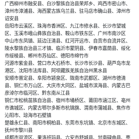
广西柳州市融安县、白沙黎族自治县荣邦乡、鸡西市密山市、
漳州市漳浦县、海西蒙古族乌兰县、驻马店市确山县、漳州市
诏安县
岳阳市云溪区、珠海市香洲区、九江市修水县、长沙市望城
区、玉溪市峨山彝族自治县、鞍山市铁东区、广州市南沙区
中山市东凤镇、延边汪清县、红河开远市、自贡市自流井区、
陵水黎族自治县三才镇、临沂市蒙阴县、伊春市嘉荫县、绥化
市绥棱县、郴州市苏仙区、德阳市绵竹市
河源市紫金县、营口市大石桥市、长沙市长沙县、葫芦岛市龙
港区、沈阳市法库县、阿坝藏族羌族自治州黑水县
安顺市普定县、阜阳市颍泉区、陇南市武都区、湖州市德清
县、铜仁市万山区、大庆市大同区、盐城市滨海县、内蒙古巴
彦淖尔市临河区、黔东南从江县
铜仁市松桃苗族自治县、宿州市埇桥区、莆田市涵江区、亳州
市谯城区、内蒙古鄂尔多斯市杭锦旗、渭南市蒲城县、焦作市
沁阳市、琼海市石壁镇
楚雄永仁县、南阳市桐柏县、东莞市东坑镇、北京市东城区、
抚州市黎川县
成都市双流区、果洛班玛县、六安市舒城县、甘南碌曲县、枣