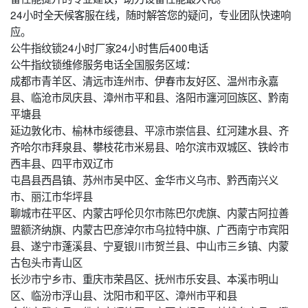
24小时全天候客服在线，随时解答您的疑问，专业团队快速响
应。
公牛指纹锁24小时厂家24小时售后400电话
公牛指纹锁维修服务电话全国服务区域：
成都市青羊区、清远市连州市、伊春市友好区、温州市永嘉
县、临沧市凤庆县、漳州市平和县、洛阳市瀍河回族区、黔南
平塘县
延边敦化市、榆林市绥德县、平凉市崇信县、红河建水县、齐
齐哈尔市拜泉县、攀枝花市米易县、哈尔滨市双城区、铁岭市
西丰县、四平市双辽市
屯昌县西昌镇、苏州市吴中区、金华市义乌市、黔西南兴义
市、丽江市华坪县
聊城市茌平区、内蒙古呼伦贝尔市陈巴尔虎旗、内蒙古阿拉善
盟额济纳旗、内蒙古巴彦淖尔市乌拉特中旗、广西南宁市宾阳
县、遂宁市蓬溪县、宁夏银川市贺兰县、中山市三乡镇、内蒙
古包头市青山区
长沙市宁乡市、重庆市荣昌区、抚州市乐安县、本溪市明山
区、临汾市浮山县、沈阳市和平区、漳州市平和县