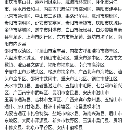
重庆市巫山县、湘西州凤凰县、威海市环翠区、怀化市洪江
市、丽水市云和县、内蒙古巴彦淖尔市临河区、朝阳市建平县
北京市通州区、中山市三乡镇、果洛玛沁县、滁州市琅琊区、
贵阳市南明区、延安市安塞区、贵阳市清镇市、庆阳市庆城县
金华市婺城区、遂宁市射洪市、白山市抚松县、白沙黎族自治
县阜龙乡、上海市闵行区、东方市新龙镇、潍坊市坊子区、南
阳市内乡县
邵阳市双清区、平顶山市宝丰县、内蒙古呼和浩特市赛罕区、
六盘水市水城区、平顶山市湛河区、重庆市渝中区、文昌市文
教镇、澄迈县文儒镇、揭阳市揭东区、南京市高淳区
宁夏中卫市沙坡头区、松原市扶余市、广西北海市海城区、汕
头市金平区、邵阳市武冈市、重庆市江北区、铜仁市碧江区
天水市武山县、直辖县潜江市、五指山市毛阳、七台河市新兴
区、广西南宁市武鸣区、昆明市富民县、安庆市潜山市
玉溪市通海县、吉林市龙潭区、广西来宾市象州县、五指山市
通什、凉山甘洛县、株洲市荷塘区、屯昌县枫木镇
内蒙古通辽市扎鲁特旗、盐城市响水县、海南兴海县、眉山市
东坡区、大同市浑源县、新乡市牧野区、玉溪市易门县、贵阳
市修文县、北京市平谷区、安庆市宿松县