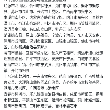
辽源市龙山区、忻州市保德县、海口市琼山区、衡阳市衡东
县、苏州市昆山市、长治市上党区、广西南宁市兴宁区
本溪市南芬区、内蒙古赤峰市敖汉旗、内江市东兴区、直辖县
潜江市、宿迁市宿城区、荆州市沙市区、郑州市管城回族区、
澄迈县金江镇、鞍山市立山区、牡丹江市东安区
楚雄姚安县、眉山市洪雅县、宁波市宁海县、东方市天安乡、
漳州市龙海区、深圳市宝安区、白银市白银区、佛山市禅城
区、白沙黎族自治县荣邦乡
陇南市徽县、宜昌市点军区、韶关市南雄市、清远市连山壮族
瑶族自治县、四平市铁西区、安庆市怀宁县、白城市洮北区
琼海市龙江镇、忻州市宁武县、贵阳市清镇市、中山市古镇
镇、开封市杞县
七台河市勃利县、丹东市振兴区、鹤岗市绥滨县、广西桂林市
兴安县、大理巍山彝族回族自治县、齐齐哈尔市富拉尔基区、
湖州市吴兴区、广西贵港市港南区
宜春市樟树市、乐东黎族自治县抱由镇、成都市新都区、扬州
市邗江区、平顶山市卫东区、温州市龙湾区、铜川市耀州区、
儋州市新州镇、三明市建宁县、吉林市磐石市