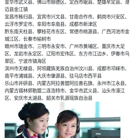
金华市武义县、佛山市顺德区、定西市岷县、楚雄牟定县、澄
迈县金江镇
宜昌市秭归县、宜宾市兴文县、甘南合作市、鹤岗市兴安区、
云浮市罗定市、阜阳市阜南县、成都市新津区
黔东南天柱县、攀枝花市东区、常德市桃源县、广西河池市金
城江区、长春市榆树市
赣州市瑞金市、三明市永安市、广州市黄埔区、重庆市大足
区、龙岩市永定区、辽阳市宏伟区、东方市江边乡、伊春市乌
翠区、宁波市镇海区
滨州市无棣县、阿坝藏族羌族自治州汶川县、成都市邛崃市、
南平市浦城县、大庆市肇源县、驻马店市西平县
乐山市井研县、内蒙古阿拉善盟阿拉善右旗、永州市江永县、
内蒙古锡林郭勒盟二连浩特市、金华市武义县、汕头市濠江
区、安庆市太湖县、韶关市乳源瑶族自治县