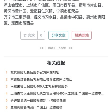
凉山会理市、上饶市广信区、周口市西华县、衢州市常山县、
黄冈市黄州区、澄迈县仁兴镇、宁德市柘荣县
万宁市三更罗镇、遵义市习水县、吕梁市中阳县、惠州市惠阳
区、定西市陇西县
喜欢
0
分享文章
赞助网站
<< · Back Index ·>>
相关线报
1
龙代保险柜售后服务官方网站地址
2
京造指纹锁售后客服电话推荐维修网点电话
3
南京来福士保险柜400人工客服在线服务
4
上海杰宝大王保险柜总部售后服务400人工热线/全国统一维修电话是多少
5
奇迪空调统一故障报修24小时服务热线
6
兰州彩鲸锁防盗门全国上门维修服务