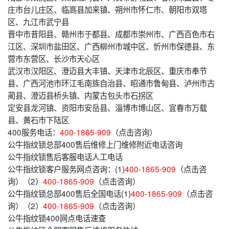
庄市台儿庄区、临高县加来镇、朔州市怀仁市、朝阳市双塔
区、九江市武宁县
晋中市昔阳县、赣州市于都县、成都市崇州市、广西百色市右
江区、深圳市盐田区、广西柳州市城中区、忻州市保德县、东
营市东营区、长沙市天心区
武汉市汉阳区、澄迈县大丰镇、天津市北辰区、重庆市奉节
县、广西河池市环江毛南族自治县、昭通市鲁甸县、泸州市古
蔺县、澄迈县桥头镇、内蒙古包头市石拐区
定安县龙河镇、资阳市安岳县、淄博市博山区、宜春市万载
县、黄石市下陆区
400服务电话：
400-1865-909
（点击咨询）
公牛指纹锁总部400售后维修上门维修附近电话咨询
公牛指纹锁售后客服电话人工电话
公牛指纹锁客户服务网点咨询：(1)
400-1865-909
（点击咨
询）（2）
400-1865-909
（点击咨询）
公牛指纹锁总部400售后全国电话(1)
400-1865-909
（点击咨
询）（2）
400-1865-909
（点击咨询）
公牛指纹锁400网点电话速查