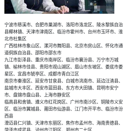
宁波市慈溪市、合肥市巢湖市、洛阳市洛龙区、陵水黎族自治
县椰林镇、天津市津南区、临汾市霍州市、台州市玉环市、淮
北市杜集区
广西桂林市象山区、漯河市舞阳县、北京市房山区、怀化市通
道侗族自治县、邵阳市邵东市
九江市彭泽县、重庆市南岸区、临汾市襄汾县、万宁市万城
镇、榆林市佳县、贵阳市观山湖区、眉山市东坡区、娄底市娄
星区、宜昌市猇亭区、成都市青白江区
南京市秦淮区、延安市甘泉县、白城市洮南市、延边汪清县、
盐城市大丰区、西安市蓝田县、东方市大田镇、昆明市安宁
市、盘锦市盘山县、上海市静安区
临高县和舍镇、遵义市红花岗区、广州市南沙区、铜陵市义安
区、临汾市翼城县、莆田市仙游县、江门市开平市、临汾市汾
西县
澄迈县仁兴镇、天津市东丽区、焦作市孟州市、海南贵德县、
菏泽市成武县、泸州市江阳区、郑州市二七区