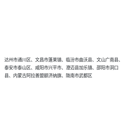
达州市通川区、文昌市蓬莱镇、临汾市曲沃县、文山广南县、
泰安市泰山区、咸阳市兴平市、澄迈县加乐镇、邵阳市洞口
县、内蒙古阿拉善盟额济纳旗、陇南市武都区