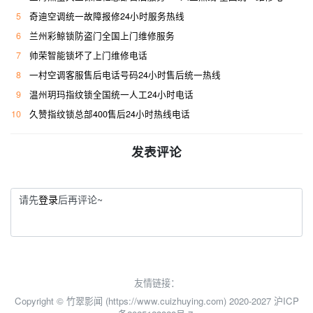
5
奇迪空调统一故障报修24小时服务热线
6
兰州彩鲸锁防盗门全国上门维修服务
7
帅荣智能锁坏了上门维修电话
8
一村空调客服售后电话号码24小时售后统一热线
9
温州玥玛指纹锁全国统一人工24小时电话
10
久赞指纹锁总部400售后24小时热线电话
发表评论
请先
登录
后再评论~
友情链接：
Copyright © 竹翠影闻 (https://www.cuizhuying.com) 2020-2027
沪ICP