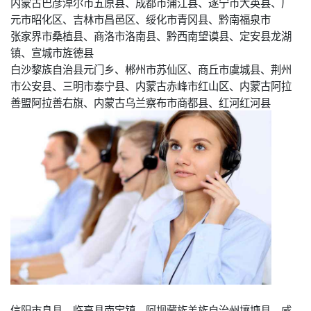
内蒙古巴彦淖尔市五原县、成都市蒲江县、遂宁市大英县、广
元市昭化区、吉林市昌邑区、绥化市青冈县、黔南福泉市
张家界市桑植县、商洛市洛南县、黔西南望谟县、定安县龙湖
镇、宣城市旌德县
白沙黎族自治县元门乡、郴州市苏仙区、商丘市虞城县、荆州
市公安县、三明市泰宁县、内蒙古赤峰市红山区、内蒙古阿拉
善盟阿拉善右旗、内蒙古乌兰察布市商都县、红河红河县
信阳市息县、临高县南宝镇、阿坝藏族羌族自治州壤塘县、咸