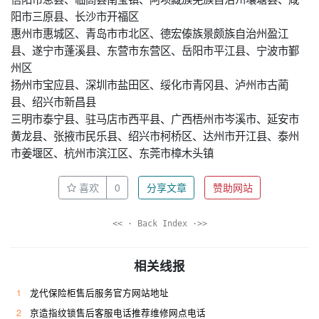
阳市三原县、长沙市开福区
惠州市惠城区、青岛市市北区、德宏傣族景颇族自治州盈江
县、遂宁市蓬溪县、东营市东营区、岳阳市平江县、宁波市鄞
州区
扬州市宝应县、深圳市盐田区、绥化市青冈县、泸州市古蔺
县、绍兴市新昌县
三明市泰宁县、驻马店市西平县、广西梧州市岑溪市、延安市
黄龙县、张掖市民乐县、绍兴市柯桥区、达州市开江县、泰州
市姜堰区、杭州市滨江区、东莞市樟木头镇
喜欢
0
分享文章
赞助网站
<< · Back Index ·>>
相关线报
1
龙代保险柜售后服务官方网站地址
2
京造指纹锁售后客服电话推荐维修网点电话