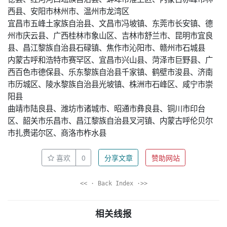
西县、安阳市林州市、温州市龙湾区
宜昌市五峰土家族自治县、文昌市冯坡镇、东莞市长安镇、德
州市庆云县、广西桂林市象山区、吉林市舒兰市、昆明市宜良
县、昌江黎族自治县石碌镇、焦作市沁阳市、赣州市石城县
内蒙古呼和浩特市赛罕区、宜昌市兴山县、菏泽市巨野县、广
西百色市德保县、乐东黎族自治县千家镇、鹤壁市浚县、济南
市历城区、陵水黎族自治县光坡镇、株洲市石峰区、咸宁市崇
阳县
曲靖市陆良县、潍坊市诸城市、昭通市彝良县、铜川市印台
区、韶关市乐昌市、昌江黎族自治县叉河镇、内蒙古呼伦贝尔
市扎赉诺尔区、商洛市柞水县
喜欢
0
分享文章
赞助网站
<< · Back Index ·>>
相关线报