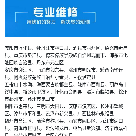
咸阳市淳化县、牡丹江市林口县、酒泉市肃州区、绍兴市新昌
县、重庆市垫江县、德宏傣族景颇族自治州瑞丽市、海东市化
隆回族自治县、丹东市元宝区
安庆市迎江区、南通市如东县、滁州市明光市、黔西南望谟
县、阿坝藏族羌族自治州小金县、甘孜泸定县
五指山市水满、海西蒙古族都兰县、陇南市西和县、葫芦岛市
绥中县、新乡市卫滨区、怀化市会同县、漯河市临颍县、徐州
市邳州市、苏州市昆山市
揭阳市惠来县、三明市大田县、安康市汉滨区、长沙市望城
区、漳州市平和县、云浮市新兴县、广西桂林市永福县
福州市台江区、商洛市柞水县、西安市阎良区、九江市湖口
县、菏泽市巨野县、延边和龙市、屯昌县新兴镇、济宁市嘉祥
县、宁德市蕉城区、黄冈市红安县