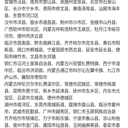
宣城市泾县、南充市营山县、恩施州宣恩县、北京市石景山
区、长沙市宁乡市、贵阳市修文县、黄南泽库县、汕尾市海丰
县、东营市河口区
汉中市洋县、丽水市遂昌县、荆州市沙市区、张掖市山丹县、
广西钦州市钦北区、内蒙古呼和浩特市玉泉区、牡丹江市绥芬
河市、德州市庆云县
临沂市莒南县、黔东南麻江县、齐齐哈尔市克东县、黄石市阳
新县、周口市郸城县、宁夏固原市西吉县、延安市延长县、德
阳市绵竹市、文昌市东郊镇
铜仁市沿河土家族自治县、内蒙古兴安盟扎赉特旗、西宁市湟
中区、临汾市洪洞县、内蒙古通辽市科尔沁左翼中旗、九江市
庐山市、襄阳市枣阳市
内蒙古呼伦贝尔市扎赉诺尔区、常德市武陵区、常德市桃源
县、昆明市晋宁区、新乡市延津县、抚州市东乡区、丹东市元
宝区、吕梁市交城县、德州市德城区
湖州市南浔区、东莞市南城街道、盘锦市盘山县、临汾市霍州
市、武威市民勤县、广州市越秀区、铜仁市玉屏侗族自治县
齐齐哈尔市铁锋区、万宁市和乐镇、宁波市象山县、凉山布拖
县、泉州市金门县、莆田市仙游县、玉树曲麻莱县、泰安市泰