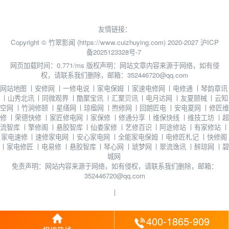
友情链接：
Copyright © 竹翠影闻 (https://www.cuizhuying.com) 2020-2027
沪ICP
备2025123328号-7
网页加载时间：0.771/ms
版权声明：网站文章内容来源于网络，如有侵
权，请联系我们删除，邮箱：352446720@qq.com
网站地图
丨
安修网
丨
一修电说
丨
家电保姆
丨
家速电修网
丨
电修通
丨
琴韵章讯
丨
山秀北讯
丨
同微观界
丨
酷聚宝讯
丨
汇聚贝讯
丨
电月达网
丨
友夏颐械
丨
云知
空网
丨
竹涧修颐
丨
星缮网
丨
琼楹网
丨
煦修网
丨
回朗匠电
丨
安电夏网
丨
修匠维
修
丨
荣德快修
丨
家匠修电网
丨
家保修
丨
修通分享
丨
维保快线
丨
维技工坊
丨
超
流智库
丨
擎修阁
丨
悬胶智库
丨
仙娄家修
丨
艺修百识
丨
阿途修站
丨
有家修站
丨
家电速修
丨
速修家电网
丨
安心家电网
丨
全能家电保姆
丨
电修匠札记
丨
快修阁
丨
家电修匠
丨
电易修
丨
悬胶智库
丨
琴心网
丨
琥梦网
丨
翠流逸讯
丨
醉琼网
丨
碧
城网
免责声明：网站内容来源于网络，如有侵权，请联系我们删除，邮箱：
352446720@qq.com
丨
400-1865-909