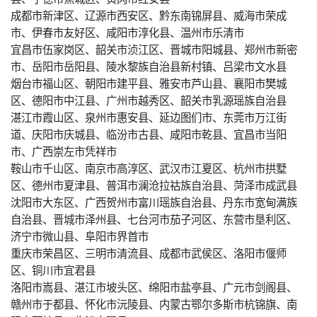
成都市新津区、辽源市西安区、黔东南锦屏县、威海市荣成
市、伊春市友好区、咸阳市淳化县、温州市乐清市
宜昌市伍家岗区、韶关市浈江区、晋城市阳城县、郑州市新密
市、岳阳市岳阳县、陵水黎族自治县新村镇、吕梁市文水县
烟台市福山区、朝阳市建平县、雅安市芦山县、襄阳市樊城
区、德阳市中江县、广州市越秀区、韶关市乳源瑶族自治县
湛江市霞山区、泉州市惠安县、延边图们市、东莞市万江街
道、庆阳市庆城县、临汾市古县、咸阳市乾县、宜昌市当阳
市、广西崇左市凭祥市
鞍山市千山区、南京市高淳区、武汉市江夏区、杭州市拱墅
区、德州市夏津县、普洱市澜沧拉祜族自治县、菏泽市成武县
沈阳市大东区、广西贺州市富川瑶族自治县、丹东市宽甸满族
自治县、晋城市泽州县、七台河市茄子河区、东营市垦利区、
济宁市微山县、阜阳市界首市
重庆市荣昌区、三明市清流县、成都市武侯区、洛阳市偃师
区、铜川市宜君县
洛阳市嵩县、湛江市坡头区、绵阳市盐亭县、广元市剑阁县、
赣州市于都县、怀化市沅陵县、内蒙古鄂尔多斯市杭锦旗、南