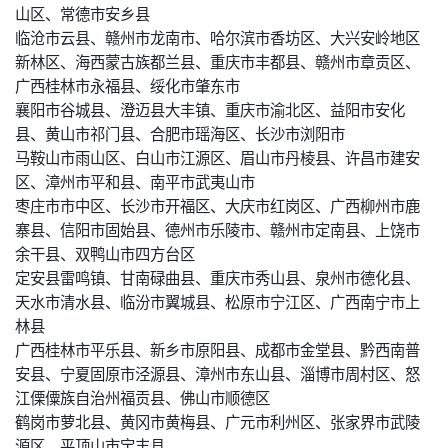
山区、常德市安乡县
临沧市云县、赣州市龙南市、哈尔滨市香坊区、大兴安岭地区
新林区、海西蒙古族都兰县、重庆市丰都县、赣州市章贡区、
广西桂林市永福县、绥化市肇东市
襄阳市谷城县、澄迈县大丰镇、重庆市渝北区、益阳市安化
县、黄山市祁门县、合肥市瑶海区、长沙市浏阳市
马鞍山市雨山区、白山市江源区、眉山市丹棱县、许昌市建安
区、漳州市平和县、南平市武夷山市
枣庄市市中区、长沙市开福区、大庆市红岗区、广西柳州市鹿
寨县、信阳市固始县、德州市乐陵市、赣州市定南县、上饶市
余干县、双鸭山市四方台区
定安县雷鸣镇、甘南碌曲县、重庆市秀山县、泉州市德化县、
天水市清水县、临汾市翼城县、松原市宁江区、广西南宁市上
林县
广西桂林市平乐县、新乡市原阳县、成都市金堂县、黔西南普
安县、宁夏固原市泾源县、漳州市东山县、淄博市周村区、怒
江傈僳族自治州福贡县、佛山市顺德区
鹤岗市萝北县、黄冈市黄梅县、广元市利州区、张家界市武陵
源区、平顶山市宝丰县