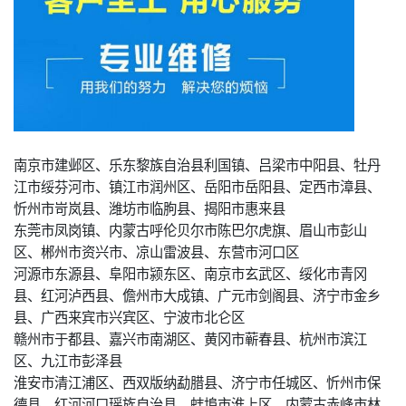
南京市建邺区、乐东黎族自治县利国镇、吕梁市中阳县、牡丹
江市绥芬河市、镇江市润州区、岳阳市岳阳县、定西市漳县、
忻州市岢岚县、潍坊市临朐县、揭阳市惠来县
东莞市凤岗镇、内蒙古呼伦贝尔市陈巴尔虎旗、眉山市彭山
区、郴州市资兴市、凉山雷波县、东营市河口区
河源市东源县、阜阳市颍东区、南京市玄武区、绥化市青冈
县、红河泸西县、儋州市大成镇、广元市剑阁县、济宁市金乡
县、广西来宾市兴宾区、宁波市北仑区
赣州市于都县、嘉兴市南湖区、黄冈市蕲春县、杭州市滨江
区、九江市彭泽县
淮安市清江浦区、西双版纳勐腊县、济宁市任城区、忻州市保
德县、红河河口瑶族自治县、蚌埠市淮上区、内蒙古赤峰市林