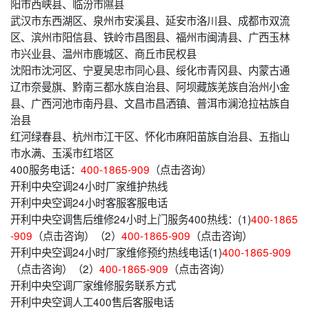
阳市西峡县、临汾市隰县
武汉市东西湖区、泉州市安溪县、延安市洛川县、成都市双流
区、滨州市阳信县、铁岭市昌图县、福州市闽清县、广西玉林
市兴业县、温州市鹿城区、商丘市民权县
沈阳市沈河区、宁夏吴忠市同心县、绥化市青冈县、内蒙古通
辽市奈曼旗、黔南三都水族自治县、阿坝藏族羌族自治州小金
县、广西河池市南丹县、文昌市昌洒镇、普洱市澜沧拉祜族自
治县
红河绿春县、杭州市江干区、怀化市麻阳苗族自治县、五指山
市水满、玉溪市红塔区
400服务电话：
400-1865-909
（点击咨询）
开利中央空调24小时厂家维护热线
开利中央空调24小时客服客服电话
开利中央空调售后维修24小时上门服务400热线：(1)
400-1865
-909
（点击咨询）（2）
400-1865-909
（点击咨询）
开利中央空调24小时厂家维修预约热线电话(1)
400-1865-909
（点击咨询）（2）
400-1865-909
（点击咨询）
开利中央空调厂家维修服务联系方式
开利中央空调人工400售后客服电话