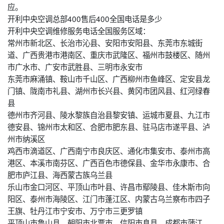
应。
开利中央空调总部400售后400全国电话是多少
开利中央空调维修服务电话全国服务区域：
常州市新北区、长治市沁县、安阳市安阳县、东莞市东城街
道、广西贵港市港南区、重庆市武隆区、福州市鼓楼区、随州
市广水市、广安市武胜县、三明市永安市
东莞市麻涌镇、鞍山市千山区、广西柳州市鱼峰区、定安县龙
门镇、陇南市礼县、湖州市长兴县、黄冈市团风县、红河绿春
县
德州市齐河县、陵水黎族自治县黎安镇、运城市夏县、九江市
德安县、锦州市太和区、合肥市肥东县、驻马店市遂平县、泸
州市纳溪区
鸡西市滴道区、广西南宁市良庆区、通化市集安市、泰州市高
港区、本溪市南芬区、广西百色市德保县、金华市永康市、合
肥市庐江县、海西蒙古族乌兰县
乐山市金口河区、平顶山市叶县、许昌市鄢陵县、佳木斯市向
阳区、泰州市海陵区、江门市蓬江区、内蒙古乌兰察布市四子
王旗、牡丹江市宁安市、万宁市三更罗镇
平顶山市鲁山县、朝阳市北票市、信阳市息县、成都市蒲江