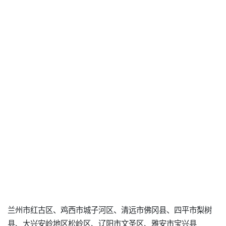
兰州市红古区、鸡西市城子河区、清远市佛冈县、四平市梨树
县、大兴安岭地区松岭区、辽阳市文圣区、雅安市宝兴县