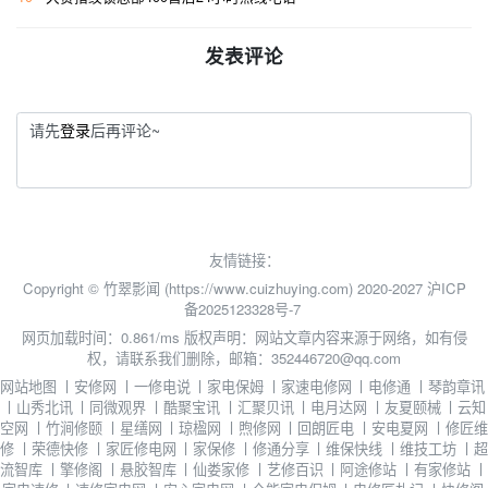
发表评论
请先
登录
后再评论~
友情链接：
Copyright © 竹翠影闻 (https://www.cuizhuying.com) 2020-2027
沪ICP
备2025123328号-7
网页加载时间：0.861/ms
版权声明：网站文章内容来源于网络，如有侵
权，请联系我们删除，邮箱：352446720@qq.com
网站地图
丨
安修网
丨
一修电说
丨
家电保姆
丨
家速电修网
丨
电修通
丨
琴韵章讯
丨
山秀北讯
丨
同微观界
丨
酷聚宝讯
丨
汇聚贝讯
丨
电月达网
丨
友夏颐械
丨
云知
空网
丨
竹涧修颐
丨
星缮网
丨
琼楹网
丨
煦修网
丨
回朗匠电
丨
安电夏网
丨
修匠维
修
丨
荣德快修
丨
家匠修电网
丨
家保修
丨
修通分享
丨
维保快线
丨
维技工坊
丨
超
流智库
丨
擎修阁
丨
悬胶智库
丨
仙娄家修
丨
艺修百识
丨
阿途修站
丨
有家修站
丨