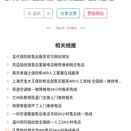
喜欢
0
分享文章
赞助网站
<< · Back Index ·>>
相关线报
1
龙代保险柜售后服务官方网站地址
2
京造指纹锁售后客服电话推荐维修网点电话
3
南京来福士保险柜400人工客服在线服务
4
上海杰宝大王保险柜总部售后服务400人工热线/全国统一维修电话是多少
5
奇迪空调统一故障报修24小时服务热线
6
兰州彩鲸锁防盗门全国上门维修服务
7
帅荣智能锁坏了上门维修电话
8
一村空调客服售后电话号码24小时售后统一热线
9
温州玥玛指纹锁全国统一人工24小时电话
10
久赞指纹锁总部400售后24小时热线电话