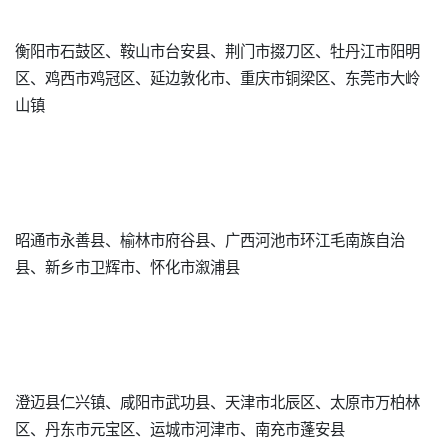
衡阳市石鼓区、鞍山市台安县、荆门市掇刀区、牡丹江市阳明
区、鸡西市鸡冠区、延边敦化市、重庆市铜梁区、东莞市大岭
山镇
昭通市永善县、榆林市府谷县、广西河池市环江毛南族自治
县、新乡市卫辉市、怀化市溆浦县
澄迈县仁兴镇、咸阳市武功县、天津市北辰区、太原市万柏林
区、丹东市元宝区、运城市河津市、南充市蓬安县