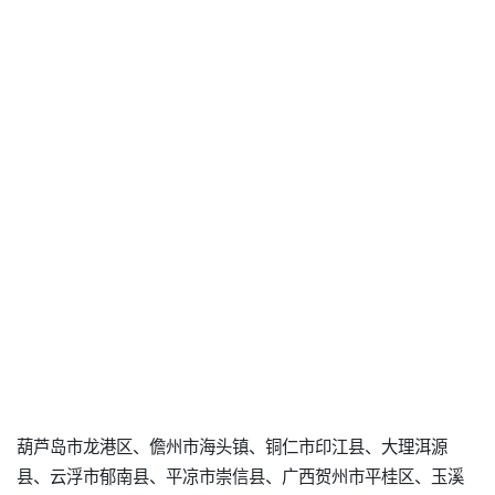
葫芦岛市龙港区、儋州市海头镇、铜仁市印江县、大理洱源
县、云浮市郁南县、平凉市崇信县、广西贺州市平桂区、玉溪