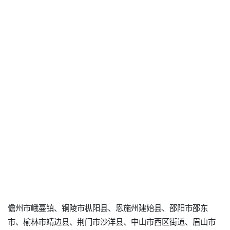
儋州市峨蔓镇、铜陵市枞阳县、恩施州建始县、邵阳市邵东
市、榆林市靖边县、荆门市沙洋县、中山市西区街道、眉山市