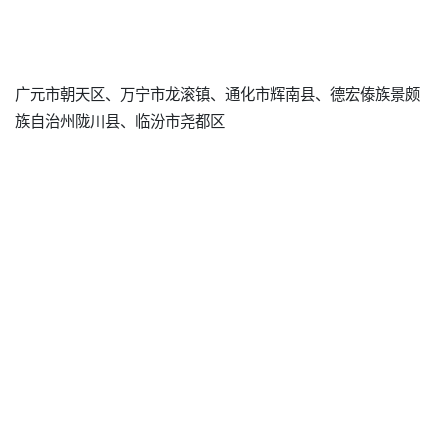
广元市朝天区、万宁市龙滚镇、通化市辉南县、德宏傣族景颇
族自治州陇川县、临汾市尧都区