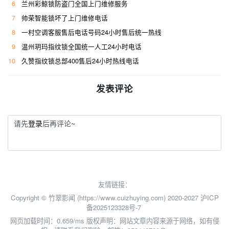
6
兰州彩鲸锁防盗门全国上门维修服务
7
帅荣智能锁坏了上门维修电话
8
一村空调客服售后电话号码24小时售后统一热线
9
温州玥玛指纹锁全国统一人工24小时电话
10
久赞指纹锁总部400售后24小时热线电话
发表评论
请先
登录
后再评论~
友情链接：
Copyright © 竹翠影闻 (https://www.cuizhuying.com) 2020-2027
沪ICP
备2025123328号-7
网页加载时间：0.659/ms
版权声明：网站文章内容来源于网络，如有侵