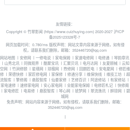
友情链接：
Copyright © 竹翠影闻 (https://www.cuizhuying.com) 2020-2027
沪ICP
备2025123328号-7
网页加载时间：0.780/ms
版权声明：网站文章内容来源于网络，如有侵
权，请联系我们删除，邮箱：352446720@qq.com
网站地图
丨
安修网
丨
一修电说
丨
家电保姆
丨
家速电修网
丨
电修通
丨
琴韵章讯
丨
山秀北讯
丨
同微观界
丨
酷聚宝讯
丨
汇聚贝讯
丨
电月达网
丨
友夏颐械
丨
云知
空网
丨
竹涧修颐
丨
星缮网
丨
琼楹网
丨
煦修网
丨
回朗匠电
丨
安电夏网
丨
修匠维
修
丨
荣德快修
丨
家匠修电网
丨
家保修
丨
修通分享
丨
维保快线
丨
维技工坊
丨
超
流智库
丨
擎修阁
丨
悬胶智库
丨
仙娄家修
丨
艺修百识
丨
阿途修站
丨
有家修站
丨
家电速修
丨
速修家电网
丨
安心家电网
丨
全能家电保姆
丨
电修匠札记
丨
快修阁
丨
家电修匠
丨
电易修
丨
悬胶智库
丨
琴心网
丨
琥梦网
丨
翠流逸讯
丨
醉琼网
丨
碧
城网
免责声明：网站内容来源于网络，如有侵权，请联系我们删除，邮箱：
352446720@qq.com
丨