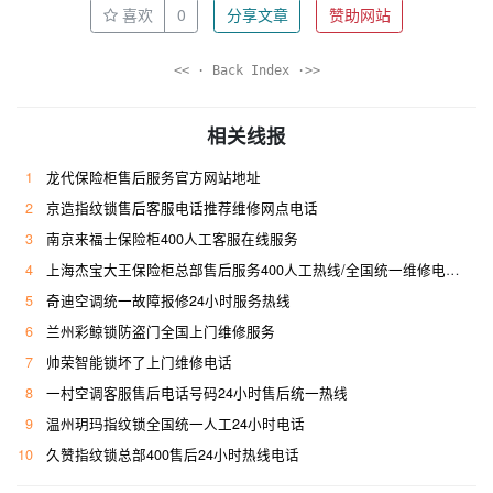
喜欢
0
分享文章
赞助网站
<< · Back Index ·>>
相关线报
1
龙代保险柜售后服务官方网站地址
2
京造指纹锁售后客服电话推荐维修网点电话
3
南京来福士保险柜400人工客服在线服务
4
上海杰宝大王保险柜总部售后服务400人工热线/全国统一维修电话是多少
5
奇迪空调统一故障报修24小时服务热线
6
兰州彩鲸锁防盗门全国上门维修服务
7
帅荣智能锁坏了上门维修电话
8
一村空调客服售后电话号码24小时售后统一热线
9
温州玥玛指纹锁全国统一人工24小时电话
10
久赞指纹锁总部400售后24小时热线电话