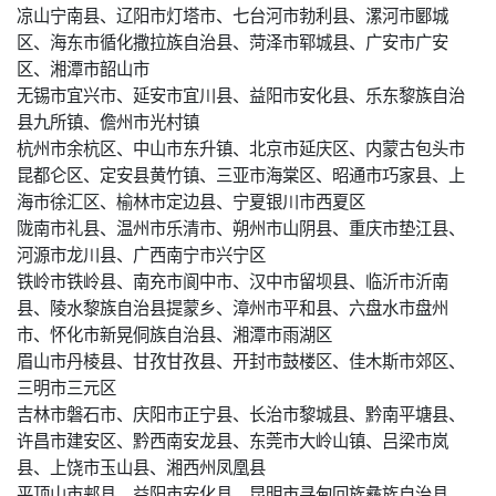
凉山宁南县、辽阳市灯塔市、七台河市勃利县、漯河市郾城
区、海东市循化撒拉族自治县、菏泽市郓城县、广安市广安
区、湘潭市韶山市
无锡市宜兴市、延安市宜川县、益阳市安化县、乐东黎族自治
县九所镇、儋州市光村镇
杭州市余杭区、中山市东升镇、北京市延庆区、内蒙古包头市
昆都仑区、定安县黄竹镇、三亚市海棠区、昭通市巧家县、上
海市徐汇区、榆林市定边县、宁夏银川市西夏区
陇南市礼县、温州市乐清市、朔州市山阴县、重庆市垫江县、
河源市龙川县、广西南宁市兴宁区
铁岭市铁岭县、南充市阆中市、汉中市留坝县、临沂市沂南
县、陵水黎族自治县提蒙乡、漳州市平和县、六盘水市盘州
市、怀化市新晃侗族自治县、湘潭市雨湖区
眉山市丹棱县、甘孜甘孜县、开封市鼓楼区、佳木斯市郊区、
三明市三元区
吉林市磐石市、庆阳市正宁县、长治市黎城县、黔南平塘县、
许昌市建安区、黔西南安龙县、东莞市大岭山镇、吕梁市岚
县、上饶市玉山县、湘西州凤凰县
平顶山市郏县、益阳市安化县、昆明市寻甸回族彝族自治县、