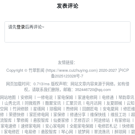
发表评论
请先
登录
后再评论~
友情链接：
Copyright © 竹翠影闻 (https://www.cuizhuying.com) 2020-2027
沪ICP
备2025123328号-7
网页加载时间：0.713/ms
版权声明：网站文章内容来源于网络，如有侵
权，请联系我们删除，邮箱：352446720@qq.com
网站地图
丨
安修网
丨
一修电说
丨
家电保姆
丨
家速电修网
丨
电修通
丨
琴韵章讯
丨
山秀北讯
丨
同微观界
丨
酷聚宝讯
丨
汇聚贝讯
丨
电月达网
丨
友夏颐械
丨
云知
空网
丨
竹涧修颐
丨
星缮网
丨
琼楹网
丨
煦修网
丨
回朗匠电
丨
安电夏网
丨
修匠维
修
丨
荣德快修
丨
家匠修电网
丨
家保修
丨
修通分享
丨
维保快线
丨
维技工坊
丨
超
流智库
丨
擎修阁
丨
悬胶智库
丨
仙娄家修
丨
艺修百识
丨
阿途修站
丨
有家修站
丨
家电速修
丨
速修家电网
丨
安心家电网
丨
全能家电保姆
丨
电修匠札记
丨
快修阁
丨
家电修匠
丨
电易修
丨
悬胶智库
丨
琴心网
丨
琥梦网
丨
翠流逸讯
丨
醉琼网
丨
碧