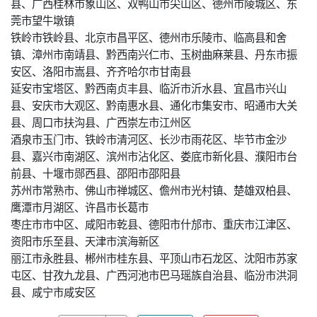
县、广西桂林市象山区、双鸭山市尖山区、德州市陵城区、东
莞市望牛墩镇
铁岭市铁岭县、北京市昌平区、德州市乐陵市、临高县和舍
镇、漳州市南靖县、黔西南兴仁市、玉树曲麻莱县、丹东市振
安区、洛阳市嵩县、齐齐哈尔市甘南县
延安市宝塔区、黔西南贞丰县、临沂市沂水县、宜昌市兴山
县、安庆市大观区、黔南惠水县、通化市集安市、昭通市大关
县、周口市扶沟县、广西崇左市江州区
酒泉市玉门市、铁岭市清河区、长沙市雨花区、毕节市金沙
县、嘉兴市南湖区、滨州市沾化区、娄底市新化县、濮阳市台
前县、十堰市郧西县、邵阳市邵阳县
苏州市常熟市、佛山市禅城区、儋州市光村镇、楚雄双柏县、
鹰潭市月湖区、许昌市长葛市
枣庄市市中区、咸阳市乾县、德阳市什邡市、重庆市江津区、
资阳市乐至县、天津市滨海新区
丽江市永胜县、郴州市桂东县、平顶山市石龙区、沈阳市苏家
屯区、甘孜九龙县、广西河池市巴马瑶族自治县、临汾市洪洞
县、咸宁市咸安区