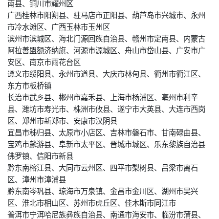
南县、铜川市耀州区
广西桂林市阳朔县、驻马店市正阳县、葫芦岛市兴城市、永州
市冷水滩区、广西玉林市玉州区
滨州市滨城区、海北门源回族自治县、赣州市定南县、内蒙古
阿拉善盟额济纳旗、河源市源城区、舟山市岱山县、广安市广
安区、南京市雨花台区
遵义市绥阳县、永州市道县、大庆市林甸县、衢州市衢江区、
东方市板桥镇
长治市武乡县、郴州市嘉禾县、上海市杨浦区、亳州市利辛
县、潍坊市寿光市、株洲市攸县、遂宁市大英县、大连市西岗
区、郑州市新郑市、安康市汉阴县
宜昌市秭归县、太原市小店区、吉林市磐石市、甘南碌曲县、
宝鸡市麟游县、阜新市太平区、晋城市城区、乐东黎族自治县
佛罗镇、信阳市新县
黔东南榕江县、大同市云州区、四平市梨树县、吕梁市离石
区、漳州市漳浦县
黔东南岑巩县、琼海市万泉镇、金昌市金川区、湖州市吴兴
区、淮北市相山区、苏州市虎丘区、佳木斯市同江市
普洱市宁洱哈尼族彝族自治县、南通市海安市、临汾市蒲县、