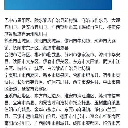
巴中市恩阳区、陵水黎族自治县新村镇、商洛市柞水县、大理
宾川县、延安市宜川县、广西贺州市富川瑶族自治县、德宏傣
族景颇族自治州陇川县
鹤壁市山城区、庆阳市庆城县、儋州市中和镇、琼海市大路
镇、抚顺市东洲区、湘潭市湘潭县
合肥市瑶海区、郴州市临武县、苏州市张家港市、漳州市华安
县、沈阳市大东区、伊春市伊美区、东方市大田镇、武汉市江
岸区、杭州市上城区、白沙黎族自治县七坊镇
宁夏银川市西夏区、新乡市凤泉区、合肥市肥东县、宿州市灵
璧县、长沙市芙蓉区、红河石屏县、西宁市湟源县、中山市南
区街道、延安市安塞区
玉溪市红塔区、东方市江边乡、淮安市清江浦区、赣州市信丰
县、宜宾市高县、内蒙古呼和浩特市托克托县、玉树曲麻莱县
信阳市商城县、金华市永康市、东莞市麻涌镇、绥化市兰西
县、玉溪市峨山彝族自治县、德阳市什邡市、遵义市红花岗区
南阳市淅川县、广西柳州市柳城县、咸阳市秦都区、临沂市莒