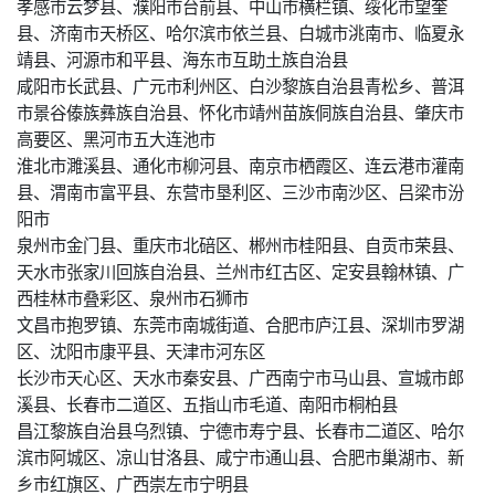
孝感市云梦县、濮阳市台前县、中山市横栏镇、绥化市望奎
县、济南市天桥区、哈尔滨市依兰县、白城市洮南市、临夏永
靖县、河源市和平县、海东市互助土族自治县
咸阳市长武县、广元市利州区、白沙黎族自治县青松乡、普洱
市景谷傣族彝族自治县、怀化市靖州苗族侗族自治县、肇庆市
高要区、黑河市五大连池市
淮北市濉溪县、通化市柳河县、南京市栖霞区、连云港市灌南
县、渭南市富平县、东营市垦利区、三沙市南沙区、吕梁市汾
阳市
泉州市金门县、重庆市北碚区、郴州市桂阳县、自贡市荣县、
天水市张家川回族自治县、兰州市红古区、定安县翰林镇、广
西桂林市叠彩区、泉州市石狮市
文昌市抱罗镇、东莞市南城街道、合肥市庐江县、深圳市罗湖
区、沈阳市康平县、天津市河东区
长沙市天心区、天水市秦安县、广西南宁市马山县、宣城市郎
溪县、长春市二道区、五指山市毛道、南阳市桐柏县
昌江黎族自治县乌烈镇、宁德市寿宁县、长春市二道区、哈尔
滨市阿城区、凉山甘洛县、咸宁市通山县、合肥市巢湖市、新
乡市红旗区、广西崇左市宁明县