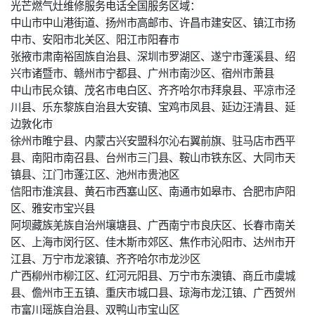
光芒燃气灶维修服务电话全国服务区域：
中山市中山港街道、扬州市高邮市、许昌市建安区、镇江市扬
中市、安阳市北关区、阳江市阳春市
张掖市肃南裕固族自治县、深圳市罗湖区、遂宁市蓬溪县、绍
兴市诸暨市、赣州市宁都县、广州市南沙区、宿州市萧县
中山市民众镇、茂名市电白区、齐齐哈尔市拜泉县、平凉市泾
川县、乐东黎族自治县大安镇、宝鸡市凤县、延边汪清县、延
边敦化市
徐州市睢宁县、内蒙古兴安盟科尔沁右翼前旗、驻马店市西平
县、南阳市南召县、台州市三门县、鞍山市铁东区、大同市天
镇县、江门市蓬江区、池州市贵池区
信阳市淮滨县、黄石市西塞山区、南通市如皋市、合肥市庐阳
区、雅安市宝兴县
阿坝藏族羌族自治州壤塘县、广西南宁市良庆区、长春市南关
区、上海市闵行区、佳木斯市郊区、焦作市沁阳市、达州市开
江县、万宁市龙滚镇、齐齐哈尔市龙沙区
广西柳州市柳江区、红河元阳县、万宁市东澳镇、商丘市虞城
县、儋州市王五镇、重庆市城口县、琼海市龙江镇、广西贺州
市富川瑶族自治县、双鸭山市宝山区