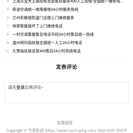
4
上海杰宝大王保险柜总部售后服务400人工热线/全国统一维修电话是多少
5
奇迪空调统一故障报修24小时服务热线
6
兰州彩鲸锁防盗门全国上门维修服务
7
帅荣智能锁坏了上门维修电话
8
一村空调客服售后电话号码24小时售后统一热线
9
温州玥玛指纹锁全国统一人工24小时电话
10
久赞指纹锁总部400售后24小时热线电话
发表评论
请先
登录
后再评论~
友情链接：
Copyright © 竹翠影闻 (https://www.cuizhuying.com) 2020-2027
沪ICP