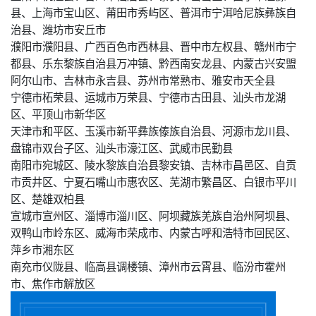
县、上海市宝山区、莆田市秀屿区、普洱市宁洱哈尼族彝族自
治县、潍坊市安丘市
濮阳市濮阳县、广西百色市西林县、晋中市左权县、赣州市宁
都县、乐东黎族自治县万冲镇、黔西南安龙县、内蒙古兴安盟
阿尔山市、吉林市永吉县、苏州市常熟市、雅安市天全县
宁德市柘荣县、运城市万荣县、宁德市古田县、汕头市龙湖
区、平顶山市新华区
天津市和平区、玉溪市新平彝族傣族自治县、河源市龙川县、
盘锦市双台子区、汕头市濠江区、武威市民勤县
南阳市宛城区、陵水黎族自治县黎安镇、吉林市昌邑区、自贡
市贡井区、宁夏石嘴山市惠农区、芜湖市繁昌区、白银市平川
区、楚雄双柏县
宣城市宣州区、淄博市淄川区、阿坝藏族羌族自治州阿坝县、
双鸭山市岭东区、威海市荣成市、内蒙古呼和浩特市回民区、
萍乡市湘东区
南充市仪陇县、临高县调楼镇、漳州市云霄县、临汾市霍州
市、焦作市解放区