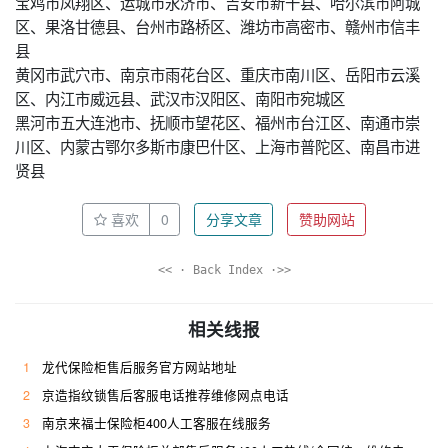
宝鸡市凤翔区、运城市永济市、吉安市新干县、哈尔滨市阿城
区、果洛甘德县、台州市路桥区、潍坊市高密市、赣州市信丰
县
黄冈市武穴市、南京市雨花台区、重庆市南川区、岳阳市云溪
区、内江市威远县、武汉市汉阳区、南阳市宛城区
黑河市五大连池市、抚顺市望花区、福州市台江区、南通市崇
川区、内蒙古鄂尔多斯市康巴什区、上海市普陀区、南昌市进
贤县
喜欢
0
分享文章
赞助网站
<< · Back Index ·>>
相关线报
1
龙代保险柜售后服务官方网站地址
2
京造指纹锁售后客服电话推荐维修网点电话
3
南京来福士保险柜400人工客服在线服务