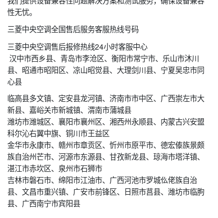
我们提供设备兼容性问题解决方案和测试服务，确保设备兼容
性无忧。
三菱中央空调全国售后服务客服热线号码
三菱中央空调售后报修热线24小时客服中心
汉中市西乡县、青岛市李沧区、衡阳市常宁市、乐山市沐川
县、昭通市昭阳区、凉山昭觉县、大理剑川县、宁夏吴忠市同
心县
临高县多文镇、定安县龙河镇、济南市市中区、广西崇左市大
新县、嘉峪关市新城镇、渭南市蒲城县
潍坊市潍城区、襄阳市襄州区、湘西州永顺县、内蒙古兴安盟
科尔沁右翼中旗、铜川市王益区
金华市永康市、赣州市章贡区、忻州市原平市、德宏傣族景颇
族自治州芒市、河源市东源县、甘孜新龙县、琼海市塔洋镇、
湛江市赤坎区、泉州市石狮市
吉林市磐石市、绵阳市江油市、广西河池市罗城仫佬族自治
县、文昌市重兴镇、广安市前锋区、日照市莒县、潍坊市临朐
县、广西南宁市宾阳县