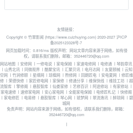
友情链接：
Copyright © 竹翠影闻 (https://www.cuizhuying.com) 2020-2027
沪ICP
备2025123328号-7
网页加载时间：0.816/ms
版权声明：网站文章内容来源于网络，如有侵
权，请联系我们删除，邮箱：352446720@qq.com
网站地图
丨
安修网
丨
一修电说
丨
家电保姆
丨
家速电修网
丨
电修通
丨
琴韵章讯
丨
山秀北讯
丨
同微观界
丨
酷聚宝讯
丨
汇聚贝讯
丨
电月达网
丨
友夏颐械
丨
云知
空网
丨
竹涧修颐
丨
星缮网
丨
琼楹网
丨
煦修网
丨
回朗匠电
丨
安电夏网
丨
修匠维
修
丨
荣德快修
丨
家匠修电网
丨
家保修
丨
修通分享
丨
维保快线
丨
维技工坊
丨
超
流智库
丨
擎修阁
丨
悬胶智库
丨
仙娄家修
丨
艺修百识
丨
阿途修站
丨
有家修站
丨
家电速修
丨
速修家电网
丨
安心家电网
丨
全能家电保姆
丨
电修匠札记
丨
快修阁
丨
家电修匠
丨
电易修
丨
悬胶智库
丨
琴心网
丨
琥梦网
丨
翠流逸讯
丨
醉琼网
丨
碧
城网
免责声明：网站内容来源于网络，如有侵权，请联系我们删除，邮箱：
352446720@qq.com
丨