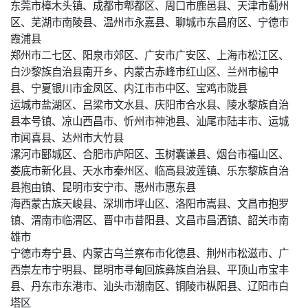
东莞市樟木头镇、成都市郫都区、周口市鹿邑县、天津市蓟州
区、芜湖市南陵县、温州市永嘉县、聊城市东昌府区、宁德市
霞浦县
郑州市二七区、阳泉市郊区、广安市广安区、上海市松江区、
白沙黎族自治县南开乡、内蒙古赤峰市红山区、兰州市榆中
县、宁夏银川市金凤区、内江市市中区、宝鸡市陇县
运城市盐湖区、吕梁市文水县、庆阳市合水县、陵水黎族自治
县本号镇、凉山西昌市、忻州市神池县、汕尾市陆丰市、运城
市闻喜县、达州市大竹县
漯河市郾城区、合肥市庐阳区、玉树囊谦县、烟台市福山区、
娄底市新化县、天水市秦州区、临高县波莲镇、乐东黎族自治
县抱由镇、昆明市安宁市、惠州市惠东县
海西蒙古族天峻县、深圳市坪山区、洛阳市嵩县、文昌市抱罗
镇、渭南市临渭区、晋中市昔阳县、文昌市昌洒镇、韶关市南
雄市
宁德市寿宁县、内蒙古乌兰察布市化德县、荆州市松滋市、广
西崇左市宁明县、昆明市寻甸回族彝族自治县、平顶山市宝丰
县、丹东市东港市、汕头市潮南区、铜陵市枞阳县、辽阳市白
塔区