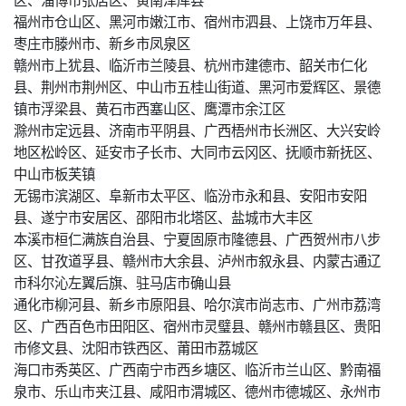
福州市仓山区、黑河市嫩江市、宿州市泗县、上饶市万年县、
枣庄市滕州市、新乡市凤泉区
赣州市上犹县、临沂市兰陵县、杭州市建德市、韶关市仁化
县、荆州市荆州区、中山市五桂山街道、黑河市爱辉区、景德
镇市浮梁县、黄石市西塞山区、鹰潭市余江区
滁州市定远县、济南市平阴县、广西梧州市长洲区、大兴安岭
地区松岭区、延安市子长市、大同市云冈区、抚顺市新抚区、
中山市板芙镇
无锡市滨湖区、阜新市太平区、临汾市永和县、安阳市安阳
县、遂宁市安居区、邵阳市北塔区、盐城市大丰区
本溪市桓仁满族自治县、宁夏固原市隆德县、广西贺州市八步
区、甘孜道孚县、赣州市大余县、泸州市叙永县、内蒙古通辽
市科尔沁左翼后旗、驻马店市确山县
通化市柳河县、新乡市原阳县、哈尔滨市尚志市、广州市荔湾
区、广西百色市田阳区、宿州市灵璧县、赣州市赣县区、贵阳
市修文县、沈阳市铁西区、莆田市荔城区
海口市秀英区、广西南宁市西乡塘区、临沂市兰山区、黔南福
泉市、乐山市夹江县、咸阳市渭城区、德州市德城区、永州市