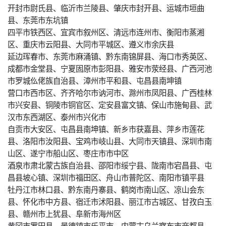
开封市尉氏县、临沂市兰陵县、肇庆市封开县、运城市垣曲
县、东莞市东坑镇
四平市铁西区、宜宾市叙州区、清远市连州市、衡阳市蒸湘
区、重庆市云阳县、大同市平城区、遵义市余庆县
延边珲春市、东莞市麻涌镇、黔东南锦屏县、海口市秀英区、
成都市金堂县、宁夏固原市彭阳县、雅安市荥经县、广西河池
市罗城仫佬族自治县、漳州市平和县、屯昌县南坤镇
营口市西市区、齐齐哈尔市讷河市、滁州市凤阳县、广西桂林
市兴安县、铜陵市铜官区、定安县富文镇、保山市施甸县、武
汉市东西湖区、泰州市兴化市
自贡市大安区、屯昌县南坤镇、新乡市获嘉县、萍乡市莲花
县、洛阳市汝阳县、宝鸡市岐山县、大同市天镇县、深圳市南
山区、遂宁市船山区、枣庄市市中区
酒泉市肃北蒙古族自治县、邵阳市绥宁县、陇南市宕昌县、屯
昌县坡心镇、深圳市福田区、舟山市普陀区、南阳市镇平县
牡丹江市林口县、黔东南丹寨县、鹤岗市南山区、凉山会东
县、怀化市中方县、宿迁市沭阳县、丽江市古城区、甘孜白玉
县、赣州市上犹县、阜新市海州区
黄冈市罗田县、景德镇市乐平市、内蒙古乌兰察布市商都县、