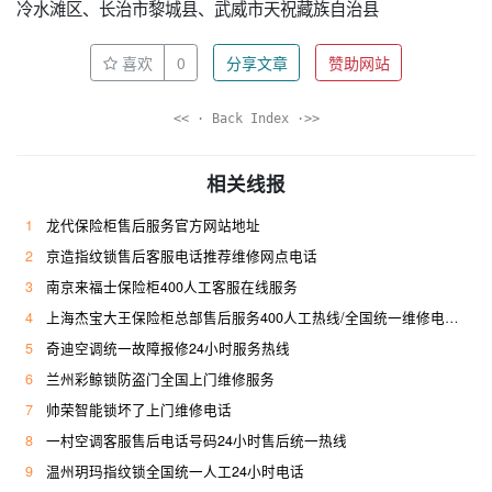
冷水滩区、长治市黎城县、武威市天祝藏族自治县
喜欢
0
分享文章
赞助网站
<< · Back Index ·>>
相关线报
1
龙代保险柜售后服务官方网站地址
2
京造指纹锁售后客服电话推荐维修网点电话
3
南京来福士保险柜400人工客服在线服务
4
上海杰宝大王保险柜总部售后服务400人工热线/全国统一维修电话是多少
5
奇迪空调统一故障报修24小时服务热线
6
兰州彩鲸锁防盗门全国上门维修服务
7
帅荣智能锁坏了上门维修电话
8
一村空调客服售后电话号码24小时售后统一热线
9
温州玥玛指纹锁全国统一人工24小时电话