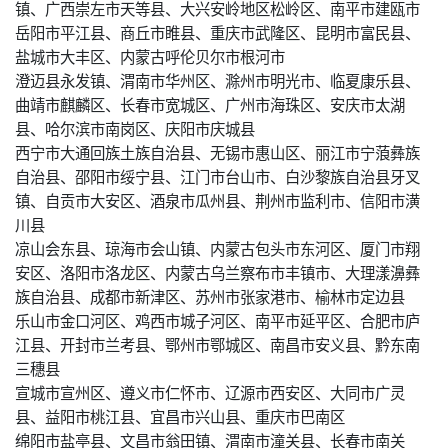
镇、广西崇左市天等县、大兴安岭地区松岭区、南平市建瓯市
岳阳市平江县、商丘市睢县、重庆市武隆区、昆明市富民县、
盐城市大丰区、内蒙古呼伦贝尔市根河市
澄迈县永发镇、渭南市华州区、滁州市明光市、临夏康乐县、
曲靖市麒麟区、长春市宽城区、广州市海珠区、安庆市太湖
县、哈尔滨市南岗区、庆阳市庆城县
西宁市大通回族土族自治县、无锡市惠山区、丽江市宁蒗彝族
自治县、邵阳市绥宁县、江门市台山市、白沙黎族自治县牙叉
镇、自贡市大安区、酒泉市瓜州县、荆州市监利市、信阳市潢
川县
凉山会东县、琼海市会山镇、内蒙古包头市东河区、厦门市翔
安区、洛阳市洛龙区、内蒙古乌兰察布市丰镇市、大理漾濞彝
族自治县、成都市新津区、苏州市张家港市、榆林市定边县
乐山市金口河区、鸡西市城子河区、南平市延平区、合肥市庐
江县、开封市兰考县、鄂州市鄂城区、南昌市安义县、黔东南
三穗县
宣城市宣州区、遵义市仁怀市、辽源市西安区、大同市广灵
县、益阳市桃江县、宜昌市兴山县、重庆市巴南区
绵阳市盐亭县、文昌市翁田镇、渭南市潼关县、长春市南关