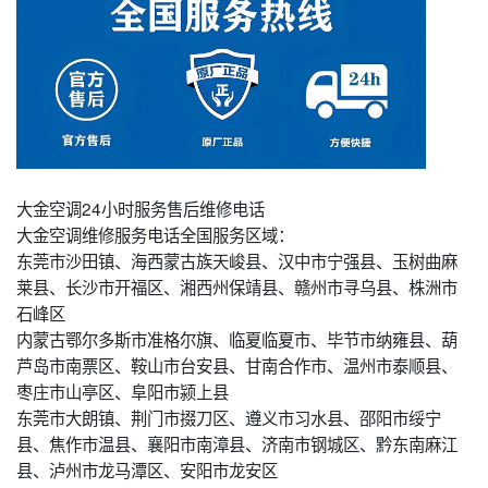
大金空调24小时服务售后维修电话
大金空调维修服务电话全国服务区域：
东莞市沙田镇、海西蒙古族天峻县、汉中市宁强县、玉树曲麻
莱县、长沙市开福区、湘西州保靖县、赣州市寻乌县、株洲市
石峰区
内蒙古鄂尔多斯市准格尔旗、临夏临夏市、毕节市纳雍县、葫
芦岛市南票区、鞍山市台安县、甘南合作市、温州市泰顺县、
枣庄市山亭区、阜阳市颍上县
东莞市大朗镇、荆门市掇刀区、遵义市习水县、邵阳市绥宁
县、焦作市温县、襄阳市南漳县、济南市钢城区、黔东南麻江
县、泸州市龙马潭区、安阳市龙安区