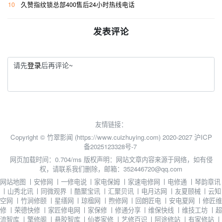
10
久赞指纹锁总部400售后24小时热线电话
发表评论
请先
登录
后再评论~
友情链接：
Copyright © 竹翠影闻 (https://www.cuizhuying.com) 2020-2027
沪ICP
备2025123328号-7
网页加载时间：0.704/ms
版权声明：网站文章内容来源于网络，如有侵
权，请联系我们删除，邮箱：352446720@qq.com
网站地图
丨
安修网
丨
一修电说
丨
家电保姆
丨
家速电修网
丨
电修通
丨
琴韵章讯
丨
山秀北讯
丨
同微观界
丨
酷聚宝讯
丨
汇聚贝讯
丨
电月达网
丨
友夏颐械
丨
云知
空网
丨
竹涧修颐
丨
星缮网
丨
琼楹网
丨
煦修网
丨
回朗匠电
丨
安电夏网
丨
修匠维
修
丨
荣德快修
丨
家匠修电网
丨
家保修
丨
修通分享
丨
维保快线
丨
维技工坊
丨
超
流智库
丨
擎修阁
丨
悬胶智库
丨
仙娄家修
丨
艺修百识
丨
阿途修站
丨
有家修站
丨