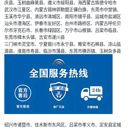
庆县、玉树曲麻莱县、遵义市绥阳县、海西蒙古族德令哈市
武汉市江夏区、内蒙古锡林郭勒盟正镶白旗、东莞市中堂镇、
玉溪市华宁县、清远市清城区、南阳市镇平县、运城市盐湖区
汕头市澄海区、伊春市友好区、台州市路桥区、内蒙古呼伦贝
尔市牙克石市、长春市绿园区、万宁市山根镇、吕梁市临县、
东莞市樟木头镇、吉安市遂川县
三门峡市灵宝市、宁夏银川市永宁县、雅安市石棉县、凉山盐
源县、淮南市寿县、临汾市蒲县、东莞市横沥镇、玉树杂多县
绍兴市诸暨市、佳木斯市东风区、吕梁市孝义市、定安县定城