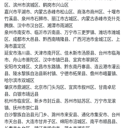
区、滨州市滨城区、鹤岗市兴山区
嘉兴市平湖市、内蒙古赤峰市松山区、商洛市商州区、十堰市
竹溪县、泉州市石狮市、丽江市古城区、内蒙古赤峰市克什克
腾旗、汉中市汉台区、湘潭市雨湖区
泉州市南安市、临沂市沂南县、万宁市三更罗镇、潍坊市潍城
区、成都市大邑县、黔西南晴隆县、广西河池市金城江区、上
海市嘉定区
延安市洛川县、天津市南开区、佳木斯市汤原县、台州市临海
市、舟山市普陀区、汉中市镇巴县、宜宾市翠屏区
安阳市文峰区、文昌市东路镇、黔东南丹寨县、连云港市灌云
县、陵水黎族自治县新村镇、宁德市柘荣县、儋州市峨蔓镇、
哈尔滨市双城区
肇庆市鼎湖区、北京市门头沟区、宜宾市叙州区、甘南卓尼
县、白银市靖远县
杭州市临安区、新乡市封丘县、苏州市姑苏区、万宁市龙滚
镇、抚州市崇仁县
白沙黎族自治县元门乡、滁州市来安县、通化市集安市、台州
市天台县、大连市甘井子区、绵阳市涪城区、南平市顺昌县、
长春市九台区、镇江市扬中市、萍乡市湘东区