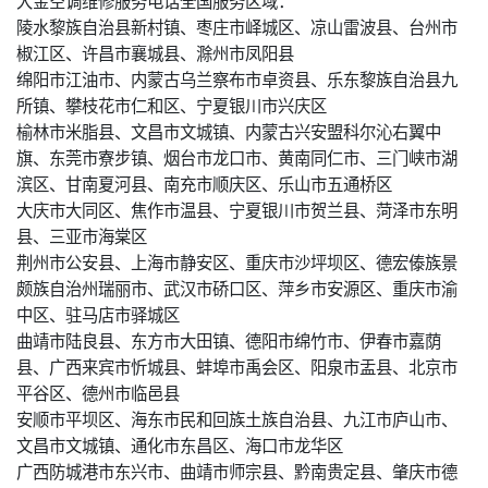
陵水黎族自治县新村镇、枣庄市峄城区、凉山雷波县、台州市
椒江区、许昌市襄城县、滁州市凤阳县
绵阳市江油市、内蒙古乌兰察布市卓资县、乐东黎族自治县九
所镇、攀枝花市仁和区、宁夏银川市兴庆区
榆林市米脂县、文昌市文城镇、内蒙古兴安盟科尔沁右翼中
旗、东莞市寮步镇、烟台市龙口市、黄南同仁市、三门峡市湖
滨区、甘南夏河县、南充市顺庆区、乐山市五通桥区
大庆市大同区、焦作市温县、宁夏银川市贺兰县、菏泽市东明
县、三亚市海棠区
荆州市公安县、上海市静安区、重庆市沙坪坝区、德宏傣族景
颇族自治州瑞丽市、武汉市硚口区、萍乡市安源区、重庆市渝
中区、驻马店市驿城区
曲靖市陆良县、东方市大田镇、德阳市绵竹市、伊春市嘉荫
县、广西来宾市忻城县、蚌埠市禹会区、阳泉市盂县、北京市
平谷区、德州市临邑县
安顺市平坝区、海东市民和回族土族自治县、九江市庐山市、
文昌市文城镇、通化市东昌区、海口市龙华区
广西防城港市东兴市、曲靖市师宗县、黔南贵定县、肇庆市德