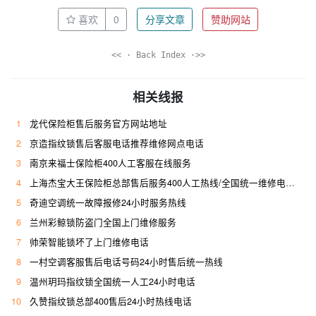
喜欢
0
分享文章
赞助网站
<< · Back Index ·>>
相关线报
1
龙代保险柜售后服务官方网站地址
2
京造指纹锁售后客服电话推荐维修网点电话
3
南京来福士保险柜400人工客服在线服务
4
上海杰宝大王保险柜总部售后服务400人工热线/全国统一维修电话是多少
5
奇迪空调统一故障报修24小时服务热线
6
兰州彩鲸锁防盗门全国上门维修服务
7
帅荣智能锁坏了上门维修电话
8
一村空调客服售后电话号码24小时售后统一热线
9
温州玥玛指纹锁全国统一人工24小时电话
10
久赞指纹锁总部400售后24小时热线电话