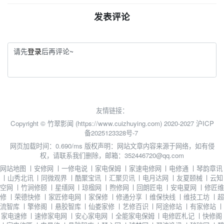
发表评论
请先
登录
后再评论~
友情链接：
Copyright © 竹翠影闻 (https://www.cuizhuying.com) 2020-2027
沪ICP
备2025123328号-7
网页加载时间：0.690/ms
版权声明：网站文章内容来源于网络，如有侵
权，请联系我们删除，邮箱：352446720@qq.com
网站地图
丨
安修网
丨
一修电说
丨
家电保姆
丨
家速电修网
丨
电修通
丨
琴韵章讯
丨
山秀北讯
丨
同微观界
丨
酷聚宝讯
丨
汇聚贝讯
丨
电月达网
丨
友夏颐械
丨
云知
空网
丨
竹涧修颐
丨
星缮网
丨
琼楹网
丨
煦修网
丨
回朗匠电
丨
安电夏网
丨
修匠维
修
丨
荣德快修
丨
家匠修电网
丨
家保修
丨
修通分享
丨
维保快线
丨
维技工坊
丨
超
流智库
丨
擎修阁
丨
悬胶智库
丨
仙娄家修
丨
艺修百识
丨
阿途修站
丨
有家修站
丨
家电速修
丨
速修家电网
丨
安心家电网
丨
全能家电保姆
丨
电修匠札记
丨
快修阁