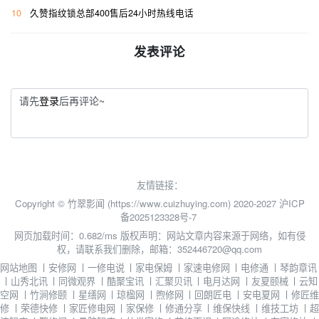
10
久赞指纹锁总部400售后24小时热线电话
发表评论
请先
登录
后再评论~
友情链接：
Copyright © 竹翠影闻 (https://www.cuizhuying.com) 2020-2027
沪ICP
备2025123328号-7
网页加载时间：0.682/ms
版权声明：网站文章内容来源于网络，如有侵
权，请联系我们删除，邮箱：352446720@qq.com
网站地图
丨
安修网
丨
一修电说
丨
家电保姆
丨
家速电修网
丨
电修通
丨
琴韵章讯
丨
山秀北讯
丨
同微观界
丨
酷聚宝讯
丨
汇聚贝讯
丨
电月达网
丨
友夏颐械
丨
云知
空网
丨
竹涧修颐
丨
星缮网
丨
琼楹网
丨
煦修网
丨
回朗匠电
丨
安电夏网
丨
修匠维
修
丨
荣德快修
丨
家匠修电网
丨
家保修
丨
修通分享
丨
维保快线
丨
维技工坊
丨
超