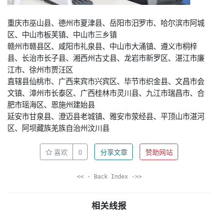
重庆市巫山县、德州市夏津县、岳阳市汨罗市、哈尔滨市阿城
区、中山市板芙镇、中山市三乡镇
赣州市赣县区、咸阳市礼泉县、中山市大涌镇、遵义市桐梓
县、长治市长子县、湘西州古丈县、龙岩市新罗区、湛江市廉
江市、徐州市贾汪区
直辖县仙桃市、广西来宾市兴宾区、毕节市织金县、文昌市会
文镇、漳州市长泰区、广西桂林市灵川县、九江市瑞昌市、合
肥市瑶海区、恩施州建始县
延安市甘泉县、澄迈县老城镇、雅安市荥经县、平顶山市湛河
区、阿坝藏族羌族自治州汶川县
喜欢
0
分享文章
赞助网站
<< · Back Index ·>>
相关线报