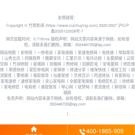
友情链接：
Copyright © 竹翠影闻 (https://www.cuizhuying.com) 2020-2027
沪ICP
备2025123328号-7
网页加载时间：0.716/ms
版权声明：网站文章内容来源于网络，如有侵
权，请联系我们删除，邮箱：352446720@qq.com
网站地图
丨
安修网
丨
一修电说
丨
家电保姆
丨
家速电修网
丨
电修通
丨
琴韵章讯
丨
山秀北讯
丨
同微观界
丨
酷聚宝讯
丨
汇聚贝讯
丨
电月达网
丨
友夏颐械
丨
云知
空网
丨
竹涧修颐
丨
星缮网
丨
琼楹网
丨
煦修网
丨
回朗匠电
丨
安电夏网
丨
修匠维
修
丨
荣德快修
丨
家匠修电网
丨
家保修
丨
修通分享
丨
维保快线
丨
维技工坊
丨
超
流智库
丨
擎修阁
丨
悬胶智库
丨
仙娄家修
丨
艺修百识
丨
阿途修站
丨
有家修站
丨
家电速修
丨
速修家电网
丨
安心家电网
丨
全能家电保姆
丨
电修匠札记
丨
快修阁
丨
家电修匠
丨
电易修
丨
悬胶智库
丨
琴心网
丨
琥梦网
丨
翠流逸讯
丨
醉琼网
丨
碧
城网
免责声明：网站内容来源于网络，如有侵权，请联系我们删除，邮箱：
352446720@qq.com
丨
400-1865-909