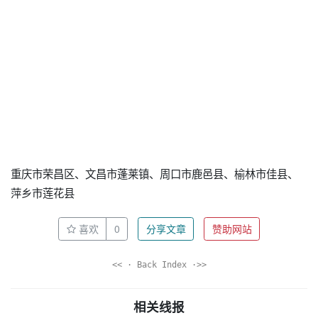
重庆市荣昌区、文昌市蓬莱镇、周口市鹿邑县、榆林市佳县、
萍乡市莲花县
喜欢
0
分享文章
赞助网站
<< · Back Index ·>>
相关线报