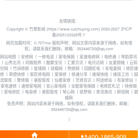
友情链接：
Copyright © 竹翠影闻 (https://www.cuizhuying.com) 2020-2027
沪ICP
备2025123328号-7
网页加载时间：0.707/ms
版权声明：网站文章内容来源于网络，如有侵
权，请联系我们删除，邮箱：352446720@qq.com
网站地图
丨
安修网
丨
一修电说
丨
家电保姆
丨
家速电修网
丨
电修通
丨
琴韵章讯
丨
山秀北讯
丨
同微观界
丨
酷聚宝讯
丨
汇聚贝讯
丨
电月达网
丨
友夏颐械
丨
云知
空网
丨
竹涧修颐
丨
星缮网
丨
琼楹网
丨
煦修网
丨
回朗匠电
丨
安电夏网
丨
修匠维
修
丨
荣德快修
丨
家匠修电网
丨
家保修
丨
修通分享
丨
维保快线
丨
维技工坊
丨
超
流智库
丨
擎修阁
丨
悬胶智库
丨
仙娄家修
丨
艺修百识
丨
阿途修站
丨
有家修站
丨
家电速修
丨
速修家电网
丨
安心家电网
丨
全能家电保姆
丨
电修匠札记
丨
快修阁
丨
家电修匠
丨
电易修
丨
悬胶智库
丨
琴心网
丨
琥梦网
丨
翠流逸讯
丨
醉琼网
丨
碧
城网
免责声明：网站内容来源于网络，如有侵权，请联系我们删除，邮箱：
352446720@qq.com
丨
400-1865-909