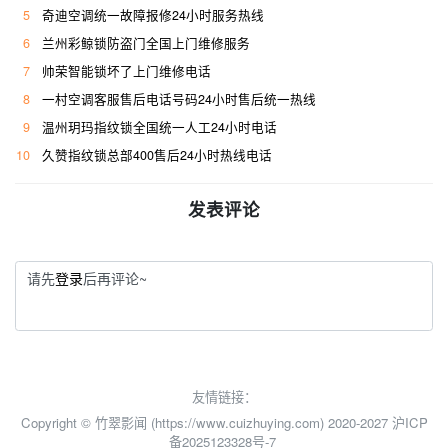
5
奇迪空调统一故障报修24小时服务热线
6
兰州彩鲸锁防盗门全国上门维修服务
7
帅荣智能锁坏了上门维修电话
8
一村空调客服售后电话号码24小时售后统一热线
9
温州玥玛指纹锁全国统一人工24小时电话
10
久赞指纹锁总部400售后24小时热线电话
发表评论
请先
登录
后再评论~
友情链接：
Copyright © 竹翠影闻 (https://www.cuizhuying.com) 2020-2027
沪ICP
备2025123328号-7