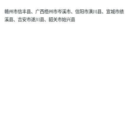
赣州市信丰县、广西梧州市岑溪市、信阳市潢川县、宣城市绩
溪县、吉安市遂川县、韶关市始兴县