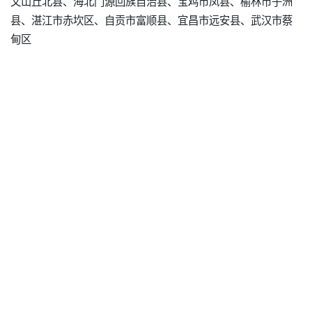
文山丘北县、海北门源回族自治县、宝鸡市凤县、榆林市子洲
县、湛江市赤坎区、自贡市富顺县、宜昌市远安县、武汉市蔡
甸区