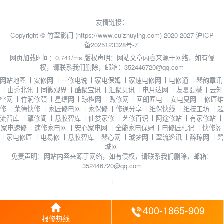
友情链接：
Copyright © 竹翠影闻 (https://www.cuizhuying.com) 2020-2027
沪ICP
备2025123328号-7
网页加载时间：0.741/ms
版权声明：网站文章内容来源于网络，如有侵
权，请联系我们删除，邮箱：352446720@qq.com
网站地图
丨
安修网
丨
一修电说
丨
家电保姆
丨
家速电修网
丨
电修通
丨
琴韵章讯
丨
山秀北讯
丨
同微观界
丨
酷聚宝讯
丨
汇聚贝讯
丨
电月达网
丨
友夏颐械
丨
云知
空网
丨
竹涧修颐
丨
星缮网
丨
琼楹网
丨
煦修网
丨
回朗匠电
丨
安电夏网
丨
修匠维
修
丨
荣德快修
丨
家匠修电网
丨
家保修
丨
修通分享
丨
维保快线
丨
维技工坊
丨
超
流智库
丨
擎修阁
丨
悬胶智库
丨
仙娄家修
丨
艺修百识
丨
阿途修站
丨
有家修站
丨
家电速修
丨
速修家电网
丨
安心家电网
丨
全能家电保姆
丨
电修匠札记
丨
快修阁
丨
家电修匠
丨
电易修
丨
悬胶智库
丨
琴心网
丨
琥梦网
丨
翠流逸讯
丨
醉琼网
丨
碧
城网
免责声明：网站内容来源于网络，如有侵权，请联系我们删除，邮箱：
352446720@qq.com
丨
400-1865-909
报修热线