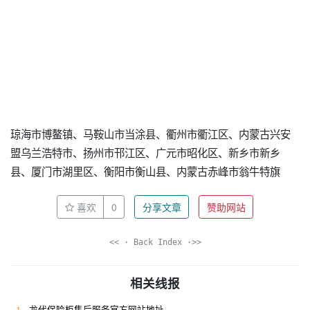
琼海市博鳌镇、马鞍山市当涂县、衢州市衢江区、内蒙古兴安
盟乌兰浩特市、扬州市邗江区、广元市昭化区、新乡市新乡
县、厦门市湖里区、衡阳市衡山县、内蒙古赤峰市翁牛特旗
喜欢
0
分享文章
赞助网站
<< · Back Index ·>>
相关线报
1
龙代保险柜售后服务官方网站地址