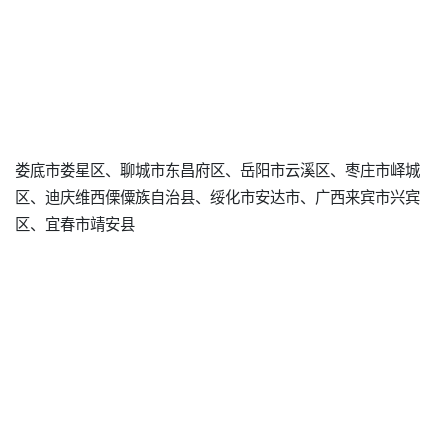
娄底市娄星区、聊城市东昌府区、岳阳市云溪区、枣庄市峄城
区、迪庆维西傈僳族自治县、绥化市安达市、广西来宾市兴宾
区、宜春市靖安县