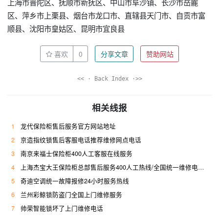
上海市普陀区、抚顺市新抚区、中山市阜沙镇、长沙市岳麓
区、萍乡市上栗县、烟台市龙口市、直辖县天门市、自贡市富
顺县、沈阳市皇姑区、昆明市宜良县
喜欢
0
分享文章
赞助网站
<< · Back Index ·>>
相关线报
1
龙代保险柜售后服务官方网站地址
2
京造指纹锁售后客服电话推荐维修网点电话
3
南京来福士保险柜400人工客服在线服务
4
上海杰宝大王保险柜总部售后服务400人工热线/全国统一维修电话是多少
5
奇迪空调统一故障报修24小时服务热线
6
兰州彩鲸锁防盗门全国上门维修服务
7
帅荣智能锁坏了上门维修电话