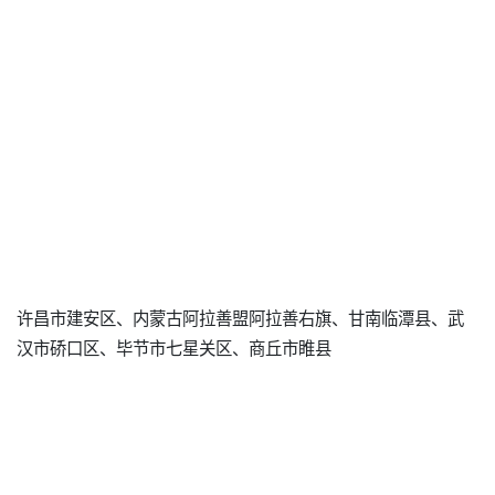
许昌市建安区、内蒙古阿拉善盟阿拉善右旗、甘南临潭县、武
汉市硚口区、毕节市七星关区、商丘市睢县