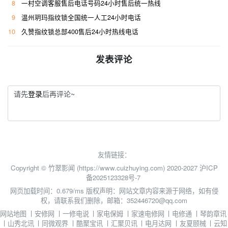
8
一村空调客服售后电话号码24小时售后统一热线
9
温州玥玛指纹锁全国统一人工24小时电话
10
久赞指纹锁总部400售后24小时热线电话
发表评论
请先
登录
后再评论~
友情链接：
Copyright © 竹翠影闻 (https://www.cuizhuying.com) 2020-2027
沪ICP
备2025123328号-7
网页加载时间：0.679/ms
版权声明：网站文章内容来源于网络，如有侵
权，请联系我们删除，邮箱：352446720@qq.com
网站地图
丨
安修网
丨
一修电说
丨
家电保姆
丨
家速电修网
丨
电修通
丨
琴韵章讯
丨
山秀北讯
丨
同微观界
丨
酷聚宝讯
丨
汇聚贝讯
丨
电月达网
丨
友夏颐械
丨
云知