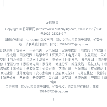
友情链接：
Copyright © 竹翠影闻 (https://www.cuizhuying.com) 2020-2027
沪ICP
备2025123328号-7
网页加载时间：0.739/ms
版权声明：网站文章内容来源于网络，如有侵
权，请联系我们删除，邮箱：352446720@qq.com
网站地图
丨
安修网
丨
一修电说
丨
家电保姆
丨
家速电修网
丨
电修通
丨
琴韵章讯
丨
山秀北讯
丨
同微观界
丨
酷聚宝讯
丨
汇聚贝讯
丨
电月达网
丨
友夏颐械
丨
云知
空网
丨
竹涧修颐
丨
星缮网
丨
琼楹网
丨
煦修网
丨
回朗匠电
丨
安电夏网
丨
修匠维
修
丨
荣德快修
丨
家匠修电网
丨
家保修
丨
修通分享
丨
维保快线
丨
维技工坊
丨
超
流智库
丨
擎修阁
丨
悬胶智库
丨
仙娄家修
丨
艺修百识
丨
阿途修站
丨
有家修站
丨
家电速修
丨
速修家电网
丨
安心家电网
丨
全能家电保姆
丨
电修匠札记
丨
快修阁
丨
家电修匠
丨
电易修
丨
悬胶智库
丨
琴心网
丨
琥梦网
丨
翠流逸讯
丨
醉琼网
丨
碧
城网
免责声明：网站内容来源于网络，如有侵权，请联系我们删除，邮箱：
352446720@qq.com
丨