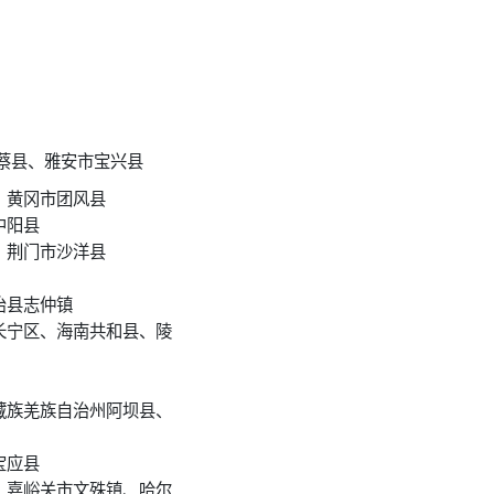
蔡县、雅安市宝兴县
、黄冈市团风县
中阳县
、荆门市沙洋县
治县志仲镇
长宁区、海南共和县、陵
藏族羌族自治州阿坝县、
宝应县
、嘉峪关市文殊镇、哈尔