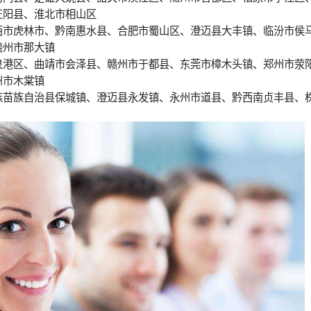
正阳县、淮北市相山区
西市虎林市、黔南惠水县、合肥市蜀山区、澄迈县大丰镇、临汾市侯
儋州市那大镇
泉港区、曲靖市会泽县、赣州市于都县、东莞市樟木头镇、郑州市荥
州市木棠镇
族苗族自治县保城镇、澄迈县永发镇、永州市道县、黔西南贞丰县、