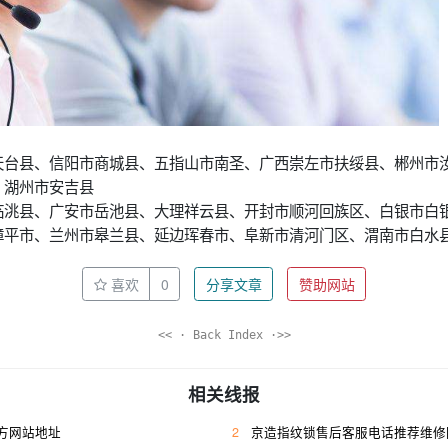
天台县、信阳市商城县、五指山市南圣、广西崇左市扶绥县、郴州市
、湖州市安吉县
临洮县、广安市岳池县、大理祥云县、开封市顺河回族区、白银市白
漳平市、兰州市皋兰县、延边珲春市、阜新市清河门区、渭南市白水
喜欢
0
分享文章
赞助网站
<< · Back Index ·>>
相关线报
方网站地址
2
京造指纹锁售后客服电话推荐维修