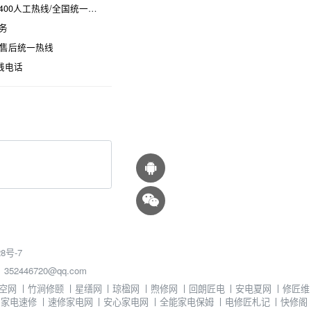
热线/全国统一维修电话是多少
务
时售后统一热线
线电话
8号-7
46720@qq.com
空网
丨
竹涧修颐
丨
星缮网
丨
琼楹网
丨
煦修网
丨
回朗匠电
丨
安电夏网
丨
修匠维
丨
家电速修
丨
速修家电网
丨
安心家电网
丨
全能家电保姆
丨
电修匠札记
丨
快修阁