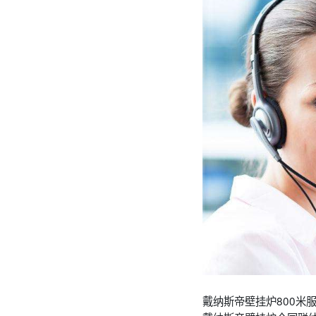
戴纳斯帝壁挂炉800米服