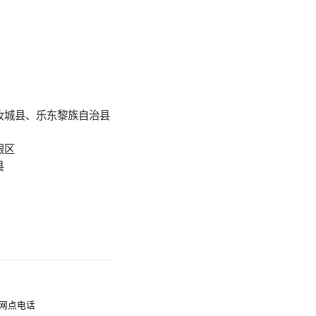
汝城县、乐东黎族自治县
银区
县
网点电话