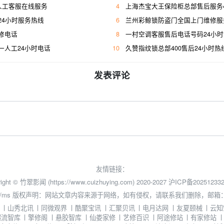
人工客服在线服务
4
上海杰宝大王保险柜总部售后服务400人工
24小时服务热线
6
兰州彩鲸锁防盗门全国上门维修服
修电话
8
一村空调客服售后电话号码24小
一人工24小时电话
10
久赞指纹锁总部400售后24小时热
发表评论
友情链接：
ight © 竹翠影闻 (https://www.cuizhuying.com) 2020-2027
沪ICP备202512332
/ms
版权声明：网站文章内容来源于网络，如有侵权，请联系我们删除，邮箱：3524
丨
山秀北讯
丨
同微观界
丨
酷聚宝讯
丨
汇聚贝讯
丨
电月达网
丨
友夏颐械
丨
云知
超流智库
丨
擎修阁
丨
悬胶智库
丨
仙娄家修
丨
艺修百识
丨
阿途修站
丨
有家修站