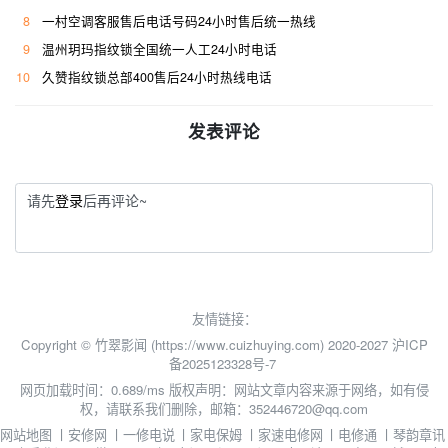
8
一村空调客服售后电话号码24小时售后统一热线
9
温州玥玛指纹锁全国统一人工24小时电话
10
久赞指纹锁总部400售后24小时热线电话
发表评论
请先
登录
后再评论~
友情链接：
Copyright © 竹翠影闻 (https://www.cuizhuying.com) 2020-2027
沪ICP
备2025123328号-7
网页加载时间：0.689/ms
版权声明：网站文章内容来源于网络，如有侵
权，请联系我们删除，邮箱：352446720@qq.com
网站地图
丨
安修网
丨
一修电说
丨
家电保姆
丨
家速电修网
丨
电修通
丨
琴韵章讯