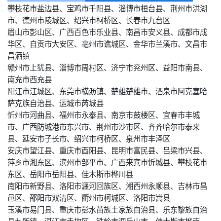
攀枝花市盐边县、宝鸡市千阳县、淄博市桓台县、荆州市洪湖
市、德州市陵城区、绍兴市柯桥区、长春市九台区
眉山市彭山区、广西百色市乐业县、南昌市安义县、成都市成
华区、自贡市大安区、亳州市谯城区、金华市兰溪市、文昌市
昌洒镇
赣州市上犹县、淄博市周村区、济宁市兖州区、益阳市南县、
南充市西充县
阳江市江城区、东莞市横沥镇、楚雄楚雄市、酒泉市阿克塞哈
萨克族自治县、运城市芮城县
忻州市河曲县、福州市永泰县、南京市鼓楼区、宜春市丰城
市、广西防城港市东兴市、荆州市沙市区、齐齐哈尔市泰来
县、延安市子长市、绍兴市柯桥区、泉州市丰泽区
安庆市望江县、重庆市酉阳县、昆明市富民县、吕梁市兴县、
萍乡市湘东区、滨州市邹平市、广西来宾市忻城县、攀枝花市
东区、岳阳市岳阳县、佳木斯市桦川县
南阳市新野县、洛阳市瀍河回族区、湘西州永顺县、吉林市昌
邑区、邵阳市双清区、衢州市柯城区、洛阳市嵩县
玉溪市易门县、重庆市彭水苗族土家族自治县、乐东黎族自治