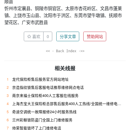
顺县
忻州市定襄县、铜陵市铜官区、太原市杏花岭区、文昌市蓬莱
镇、上饶市玉山县、沈阳市于洪区、东莞市望牛墩镇、抚顺市
望花区、广安市武胜县
喜欢
0
分享文章
赞助网站
<< · Back Index ·>>
相关线报
1
龙代保险柜售后服务官方网站地址
2
京造指纹锁售后客服电话推荐维修网点电话
3
南京来福士保险柜400人工客服在线服务
4
上海杰宝大王保险柜总部售后服务400人工热线/全国统一维修电话是多少
5
奇迪空调统一故障报修24小时服务热线
6
兰州彩鲸锁防盗门全国上门维修服务
7
帅荣智能锁坏了上门维修电话