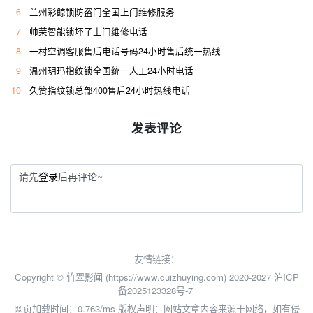
6
兰州彩鲸锁防盗门全国上门维修服务
7
帅荣智能锁坏了上门维修电话
8
一村空调客服售后电话号码24小时售后统一热线
9
温州玥玛指纹锁全国统一人工24小时电话
10
久赞指纹锁总部400售后24小时热线电话
发表评论
请先
登录
后再评论~
友情链接：
Copyright © 竹翠影闻 (https://www.cuizhuying.com) 2020-2027
沪ICP
备2025123328号-7
网页加载时间：0.763/ms
版权声明：网站文章内容来源于网络，如有侵