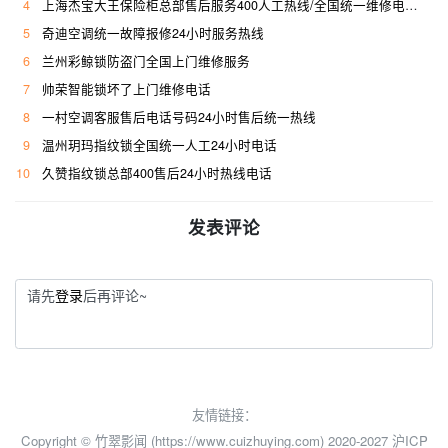
4
上海杰宝大王保险柜总部售后服务400人工热线/全国统一维修电话是多少
5
奇迪空调统一故障报修24小时服务热线
6
兰州彩鲸锁防盗门全国上门维修服务
7
帅荣智能锁坏了上门维修电话
8
一村空调客服售后电话号码24小时售后统一热线
9
温州玥玛指纹锁全国统一人工24小时电话
10
久赞指纹锁总部400售后24小时热线电话
发表评论
请先
登录
后再评论~
友情链接：
Copyright © 竹翠影闻 (https://www.cuizhuying.com) 2020-2027
沪ICP