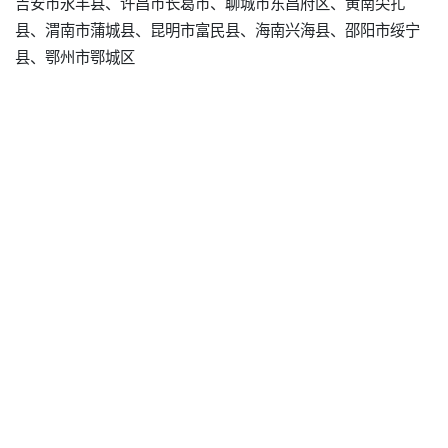
吉安市永丰县、许昌市长葛市、聊城市东昌府区、黄南尖扎
县、渭南市蒲城县、昆明市富民县、海南兴海县、邵阳市绥宁
县、鄂州市鄂城区