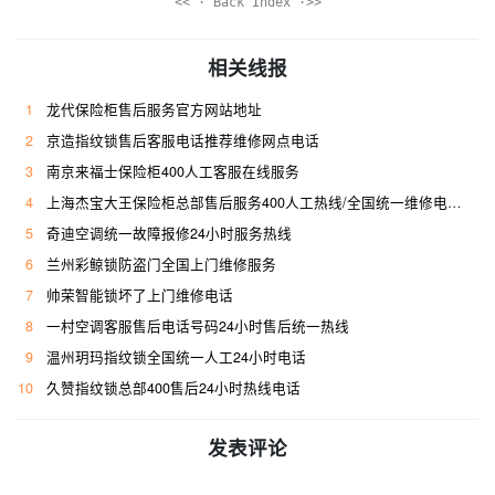
<< · Back Index ·>>
相关线报
1
龙代保险柜售后服务官方网站地址
2
京造指纹锁售后客服电话推荐维修网点电话
3
南京来福士保险柜400人工客服在线服务
4
上海杰宝大王保险柜总部售后服务400人工热线/全国统一维修电话是多少
5
奇迪空调统一故障报修24小时服务热线
6
兰州彩鲸锁防盗门全国上门维修服务
7
帅荣智能锁坏了上门维修电话
8
一村空调客服售后电话号码24小时售后统一热线
9
温州玥玛指纹锁全国统一人工24小时电话
10
久赞指纹锁总部400售后24小时热线电话
发表评论