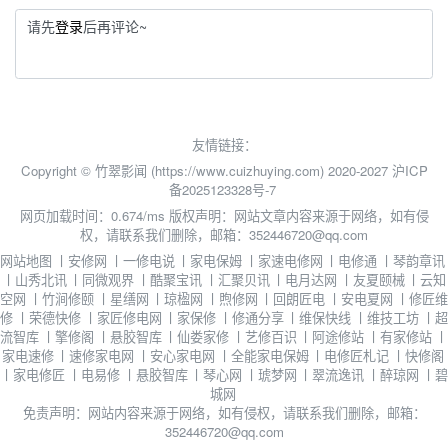
请先
登录
后再评论~
友情链接：
Copyright © 竹翠影闻 (https://www.cuizhuying.com) 2020-2027
沪ICP
备2025123328号-7
网页加载时间：0.674/ms
版权声明：网站文章内容来源于网络，如有侵
权，请联系我们删除，邮箱：352446720@qq.com
网站地图
丨
安修网
丨
一修电说
丨
家电保姆
丨
家速电修网
丨
电修通
丨
琴韵章讯
丨
山秀北讯
丨
同微观界
丨
酷聚宝讯
丨
汇聚贝讯
丨
电月达网
丨
友夏颐械
丨
云知
空网
丨
竹涧修颐
丨
星缮网
丨
琼楹网
丨
煦修网
丨
回朗匠电
丨
安电夏网
丨
修匠维
修
丨
荣德快修
丨
家匠修电网
丨
家保修
丨
修通分享
丨
维保快线
丨
维技工坊
丨
超
流智库
丨
擎修阁
丨
悬胶智库
丨
仙娄家修
丨
艺修百识
丨
阿途修站
丨
有家修站
丨
家电速修
丨
速修家电网
丨
安心家电网
丨
全能家电保姆
丨
电修匠札记
丨
快修阁
丨
家电修匠
丨
电易修
丨
悬胶智库
丨
琴心网
丨
琥梦网
丨
翠流逸讯
丨
醉琼网
丨
碧
城网
免责声明：网站内容来源于网络，如有侵权，请联系我们删除，邮箱：
352446720@qq.com