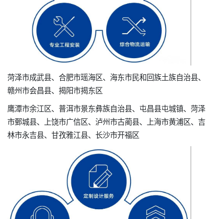
菏泽市成武县、合肥市瑶海区、海东市民和回族土族自治县、
赣州市会昌县、揭阳市揭东区
鹰潭市余江区、普洱市景东彝族自治县、屯昌县屯城镇、菏泽
市鄄城县、上饶市广信区、泸州市古蔺县、上海市黄浦区、吉
林市永吉县、甘孜雅江县、长沙市开福区