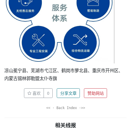
凉山冕宁县、芜湖市弋江区、鹤岗市萝北县、重庆市开州区、
内蒙古锡林郭勒盟太仆寺旗
喜欢
0
分享文章
赞助网站
<< · Back Index ·>>
相关线报