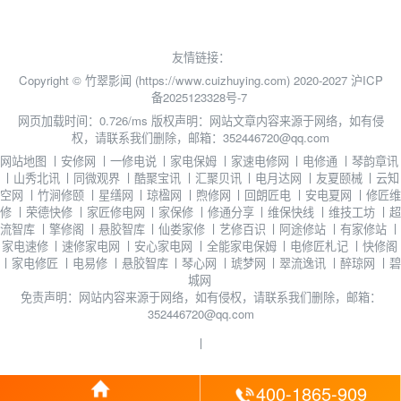
友情链接：
Copyright © 竹翠影闻 (https://www.cuizhuying.com) 2020-2027
沪ICP
备2025123328号-7
网页加载时间：0.726/ms
版权声明：网站文章内容来源于网络，如有侵
权，请联系我们删除，邮箱：352446720@qq.com
网站地图
丨
安修网
丨
一修电说
丨
家电保姆
丨
家速电修网
丨
电修通
丨
琴韵章讯
丨
山秀北讯
丨
同微观界
丨
酷聚宝讯
丨
汇聚贝讯
丨
电月达网
丨
友夏颐械
丨
云知
空网
丨
竹涧修颐
丨
星缮网
丨
琼楹网
丨
煦修网
丨
回朗匠电
丨
安电夏网
丨
修匠维
修
丨
荣德快修
丨
家匠修电网
丨
家保修
丨
修通分享
丨
维保快线
丨
维技工坊
丨
超
流智库
丨
擎修阁
丨
悬胶智库
丨
仙娄家修
丨
艺修百识
丨
阿途修站
丨
有家修站
丨
家电速修
丨
速修家电网
丨
安心家电网
丨
全能家电保姆
丨
电修匠札记
丨
快修阁
丨
家电修匠
丨
电易修
丨
悬胶智库
丨
琴心网
丨
琥梦网
丨
翠流逸讯
丨
醉琼网
丨
碧
城网
免责声明：网站内容来源于网络，如有侵权，请联系我们删除，邮箱：
352446720@qq.com
丨
400-1865-909