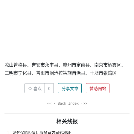
凉山普格县、吉安市永丰县、赣州市定南县、南京市栖霞区、
三明市宁化县、普洱市澜沧拉祜族自治县、十堰市张湾区
喜欢
0
分享文章
赞助网站
<< · Back Index ·>>
相关线报
1
龙代保险柜售后服务官方网站地址