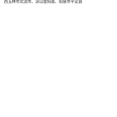
西玉林市北流市、凉山金阳县、阳泉市平定县