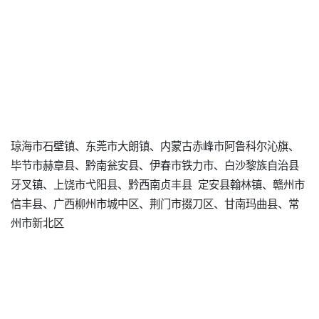
琼海市石壁镇、东莞市大朗镇、内蒙古赤峰市阿鲁科尔沁旗、
毕节市赫章县、黔南瓮安县、伊春市铁力市、白沙黎族自治县
牙叉镇、上饶市弋阳县、黔西南贞丰县 定安县翰林镇、赣州市
信丰县、广西柳州市城中区、荆门市掇刀区、甘南玛曲县、常
州市新北区