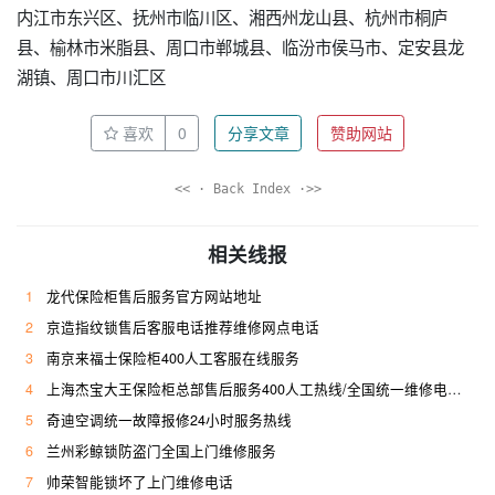
内江市东兴区、抚州市临川区、湘西州龙山县、杭州市桐庐
县、榆林市米脂县、周口市郸城县、临汾市侯马市、定安县龙
湖镇、周口市川汇区
喜欢
0
分享文章
赞助网站
<< · Back Index ·>>
相关线报
1
龙代保险柜售后服务官方网站地址
2
京造指纹锁售后客服电话推荐维修网点电话
3
南京来福士保险柜400人工客服在线服务
4
上海杰宝大王保险柜总部售后服务400人工热线/全国统一维修电话是多少
5
奇迪空调统一故障报修24小时服务热线
6
兰州彩鲸锁防盗门全国上门维修服务
7
帅荣智能锁坏了上门维修电话