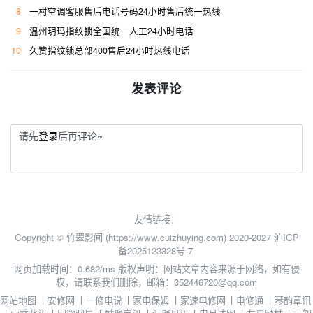
8
一村空调客服售后电话号码24小时售后统一热线
9
温州玥玛指纹锁全国统一人工24小时电话
10
久赞指纹锁总部400售后24小时热线电话
发表评论
请先
登录
后再评论~
友情链接：
Copyright © 竹翠影闻 (https://www.cuizhuying.com) 2020-2027
沪ICP
备2025123328号-7
网页加载时间：0.682/ms
版权声明：网站文章内容来源于网络，如有侵
权，请联系我们删除，邮箱：352446720@qq.com
网站地图
丨
安修网
丨
一修电说
丨
家电保姆
丨
家速电修网
丨
电修通
丨
琴韵章讯