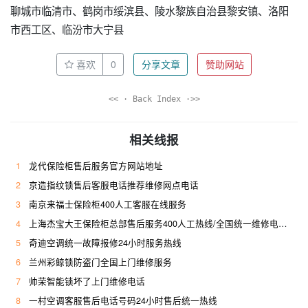
聊城市临清市、鹤岗市绥滨县、陵水黎族自治县黎安镇、洛阳
市西工区、临汾市大宁县
喜欢
0
分享文章
赞助网站
<< · Back Index ·>>
相关线报
1
龙代保险柜售后服务官方网站地址
2
京造指纹锁售后客服电话推荐维修网点电话
3
南京来福士保险柜400人工客服在线服务
4
上海杰宝大王保险柜总部售后服务400人工热线/全国统一维修电话是多少
5
奇迪空调统一故障报修24小时服务热线
6
兰州彩鲸锁防盗门全国上门维修服务
7
帅荣智能锁坏了上门维修电话
8
一村空调客服售后电话号码24小时售后统一热线