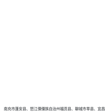
南充市蓬安县、怒江傈僳族自治州福贡县、聊城市莘县、宜昌