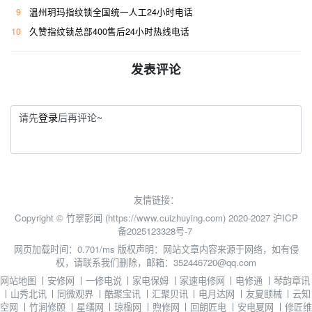
9
温州玥玛指纹锁全国统一人工24小时电话
10
久赞指纹锁总部400售后24小时热线电话
发表评论
请先
登录
后再评论~
友情链接：
Copyright © 竹翠影闻 (https://www.cuizhuying.com) 2020-2027
沪ICP
备2025123328号-7
网页加载时间：0.701/ms
版权声明：网站文章内容来源于网络，如有侵
权，请联系我们删除，邮箱：352446720@qq.com
网站地图
丨
安修网
丨
一修电说
丨
家电保姆
丨
家速电修网
丨
电修通
丨
琴韵章讯
丨
山秀北讯
丨
同微观界
丨
酷聚宝讯
丨
汇聚贝讯
丨
电月达网
丨
友夏颐械
丨
云知
空网
丨
竹涧修颐
丨
星缮网
丨
琼楹网
丨
煦修网
丨
回朗匠电
丨
安电夏网
丨
修匠维