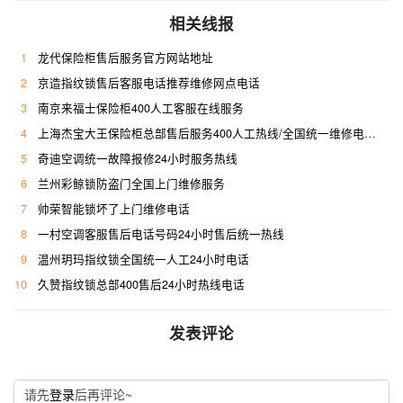
相关线报
1
龙代保险柜售后服务官方网站地址
2
京造指纹锁售后客服电话推荐维修网点电话
3
南京来福士保险柜400人工客服在线服务
4
上海杰宝大王保险柜总部售后服务400人工热线/全国统一维修电话是多少
5
奇迪空调统一故障报修24小时服务热线
6
兰州彩鲸锁防盗门全国上门维修服务
7
帅荣智能锁坏了上门维修电话
8
一村空调客服售后电话号码24小时售后统一热线
9
温州玥玛指纹锁全国统一人工24小时电话
10
久赞指纹锁总部400售后24小时热线电话
发表评论
请先
登录
后再评论~