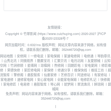
友情链接：
Copyright © 竹翠影闻 (https://www.cuizhuying.com) 2020-2027
沪ICP
备2025123328号-7
网页加载时间：0.632/ms
版权声明：网站文章内容来源于网络，如有侵
权，请联系我们删除，邮箱：352446720@qq.com
网站地图
丨
安修网
丨
一修电说
丨
家电保姆
丨
家速电修网
丨
电修通
丨
琴韵章讯
丨
山秀北讯
丨
同微观界
丨
酷聚宝讯
丨
汇聚贝讯
丨
电月达网
丨
友夏颐械
丨
云知
空网
丨
竹涧修颐
丨
星缮网
丨
琼楹网
丨
煦修网
丨
回朗匠电
丨
安电夏网
丨
修匠维
修
丨
荣德快修
丨
家匠修电网
丨
家保修
丨
修通分享
丨
维保快线
丨
维技工坊
丨
超
流智库
丨
擎修阁
丨
悬胶智库
丨
仙娄家修
丨
艺修百识
丨
阿途修站
丨
有家修站
丨
家电速修
丨
速修家电网
丨
安心家电网
丨
全能家电保姆
丨
电修匠札记
丨
快修阁
丨
家电修匠
丨
电易修
丨
悬胶智库
丨
琴心网
丨
琥梦网
丨
翠流逸讯
丨
醉琼网
丨
碧
城网
免责声明：网站内容来源于网络，如有侵权，请联系我们删除，邮箱：
352446720@qq.com
丨