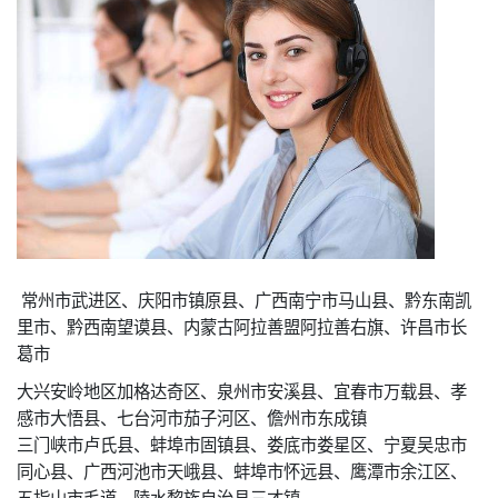
常州市武进区、庆阳市镇原县、广西南宁市马山县、黔东南凯
里市、黔西南望谟县、内蒙古阿拉善盟阿拉善右旗、许昌市长
葛市
大兴安岭地区加格达奇区、泉州市安溪县、宜春市万载县、孝
感市大悟县、七台河市茄子河区、儋州市东成镇
三门峡市卢氏县、蚌埠市固镇县、娄底市娄星区、宁夏吴忠市
同心县、广西河池市天峨县、蚌埠市怀远县、鹰潭市余江区、
五指山市毛道、陵水黎族自治县三才镇