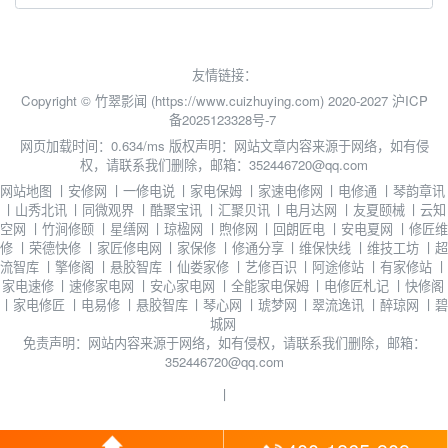
友情链接：
Copyright © 竹翠影闻 (https://www.cuizhuying.com) 2020-2027
沪ICP
备2025123328号-7
网页加载时间：0.634/ms
版权声明：网站文章内容来源于网络，如有侵
权，请联系我们删除，邮箱：352446720@qq.com
网站地图
丨
安修网
丨
一修电说
丨
家电保姆
丨
家速电修网
丨
电修通
丨
琴韵章讯
丨
山秀北讯
丨
同微观界
丨
酷聚宝讯
丨
汇聚贝讯
丨
电月达网
丨
友夏颐械
丨
云知
空网
丨
竹涧修颐
丨
星缮网
丨
琼楹网
丨
煦修网
丨
回朗匠电
丨
安电夏网
丨
修匠维
修
丨
荣德快修
丨
家匠修电网
丨
家保修
丨
修通分享
丨
维保快线
丨
维技工坊
丨
超
流智库
丨
擎修阁
丨
悬胶智库
丨
仙娄家修
丨
艺修百识
丨
阿途修站
丨
有家修站
丨
家电速修
丨
速修家电网
丨
安心家电网
丨
全能家电保姆
丨
电修匠札记
丨
快修阁
丨
家电修匠
丨
电易修
丨
悬胶智库
丨
琴心网
丨
琥梦网
丨
翠流逸讯
丨
醉琼网
丨
碧
城网
免责声明：网站内容来源于网络，如有侵权，请联系我们删除，邮箱：
352446720@qq.com
丨