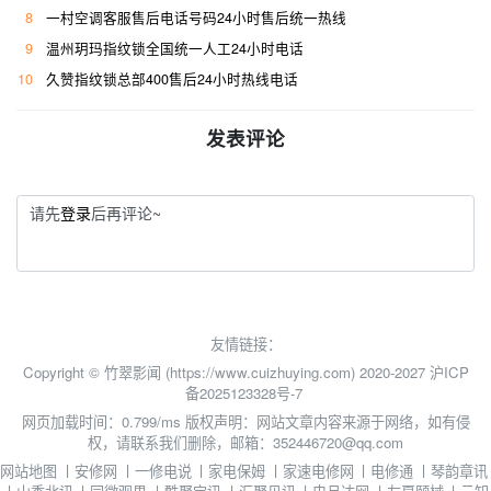
8
一村空调客服售后电话号码24小时售后统一热线
9
温州玥玛指纹锁全国统一人工24小时电话
10
久赞指纹锁总部400售后24小时热线电话
发表评论
请先
登录
后再评论~
友情链接：
Copyright © 竹翠影闻 (https://www.cuizhuying.com) 2020-2027
沪ICP
备2025123328号-7
网页加载时间：0.799/ms
版权声明：网站文章内容来源于网络，如有侵
权，请联系我们删除，邮箱：352446720@qq.com
网站地图
丨
安修网
丨
一修电说
丨
家电保姆
丨
家速电修网
丨
电修通
丨
琴韵章讯