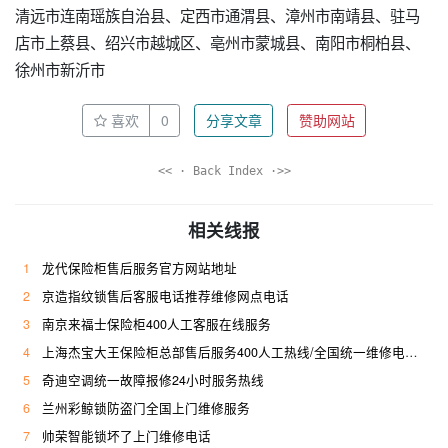
清远市连南瑶族自治县、定西市通渭县、漳州市南靖县、驻马
店市上蔡县、绍兴市越城区、亳州市蒙城县、南阳市桐柏县、
徐州市新沂市
喜欢
0
分享文章
赞助网站
<< · Back Index ·>>
相关线报
1
龙代保险柜售后服务官方网站地址
2
京造指纹锁售后客服电话推荐维修网点电话
3
南京来福士保险柜400人工客服在线服务
4
上海杰宝大王保险柜总部售后服务400人工热线/全国统一维修电话是多少
5
奇迪空调统一故障报修24小时服务热线
6
兰州彩鲸锁防盗门全国上门维修服务
7
帅荣智能锁坏了上门维修电话