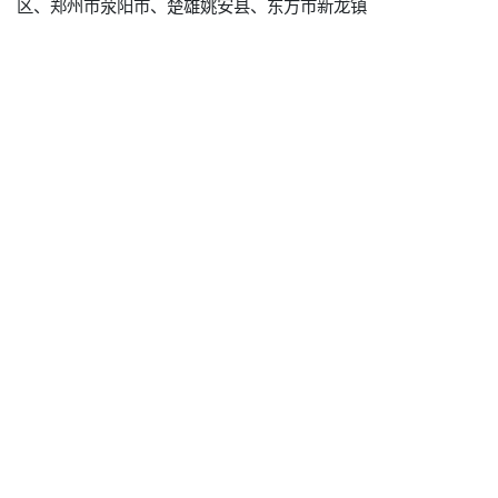
区、郑州市荥阳市、楚雄姚安县、东方市新龙镇