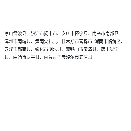
凉山雷波县、镇江市扬中市、安庆市怀宁县、南充市南部县、
漳州市南靖县、黄南尖扎县、佳木斯市富锦市 渭南市临渭区、
云浮市郁南县、绥化市明水县、双鸭山市宝清县、凉山冕宁
县、曲靖市罗平县、内蒙古巴彦淖尔市五原县