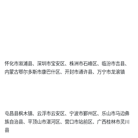
怀化市溆浦县、深圳市宝安区、株洲市石峰区、临汾市吉县、
内蒙古鄂尔多斯市康巴什区、开封市通许县、万宁市龙滚镇
屯昌县枫木镇、云浮市云安区、宁波市鄞州区、乐山市马边彝
族自治县、平顶山市湛河区、营口市站前区、广西桂林市灵川
县