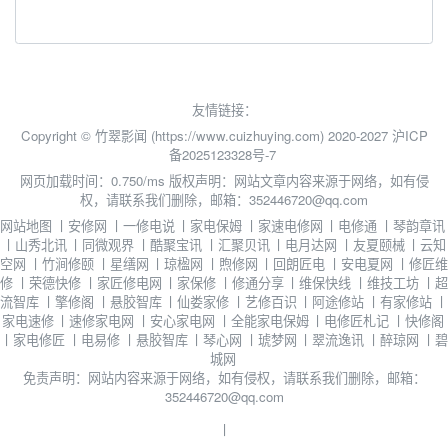
友情链接：
Copyright © 竹翠影闻 (https://www.cuizhuying.com) 2020-2027
沪ICP
备2025123328号-7
网页加载时间：0.750/ms
版权声明：网站文章内容来源于网络，如有侵
权，请联系我们删除，邮箱：352446720@qq.com
网站地图
丨
安修网
丨
一修电说
丨
家电保姆
丨
家速电修网
丨
电修通
丨
琴韵章讯
丨
山秀北讯
丨
同微观界
丨
酷聚宝讯
丨
汇聚贝讯
丨
电月达网
丨
友夏颐械
丨
云知
空网
丨
竹涧修颐
丨
星缮网
丨
琼楹网
丨
煦修网
丨
回朗匠电
丨
安电夏网
丨
修匠维
修
丨
荣德快修
丨
家匠修电网
丨
家保修
丨
修通分享
丨
维保快线
丨
维技工坊
丨
超
流智库
丨
擎修阁
丨
悬胶智库
丨
仙娄家修
丨
艺修百识
丨
阿途修站
丨
有家修站
丨
家电速修
丨
速修家电网
丨
安心家电网
丨
全能家电保姆
丨
电修匠札记
丨
快修阁
丨
家电修匠
丨
电易修
丨
悬胶智库
丨
琴心网
丨
琥梦网
丨
翠流逸讯
丨
醉琼网
丨
碧
城网
免责声明：网站内容来源于网络，如有侵权，请联系我们删除，邮箱：
352446720@qq.com
丨