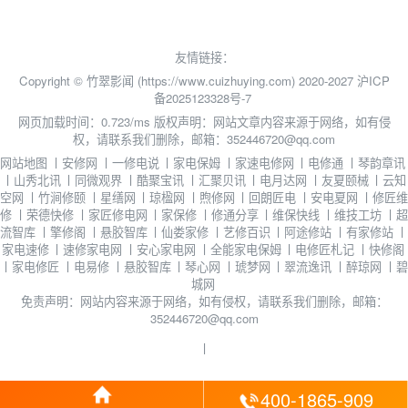
友情链接：
Copyright © 竹翠影闻 (https://www.cuizhuying.com) 2020-2027
沪ICP
备2025123328号-7
网页加载时间：0.723/ms
版权声明：网站文章内容来源于网络，如有侵
权，请联系我们删除，邮箱：352446720@qq.com
网站地图
丨
安修网
丨
一修电说
丨
家电保姆
丨
家速电修网
丨
电修通
丨
琴韵章讯
丨
山秀北讯
丨
同微观界
丨
酷聚宝讯
丨
汇聚贝讯
丨
电月达网
丨
友夏颐械
丨
云知
空网
丨
竹涧修颐
丨
星缮网
丨
琼楹网
丨
煦修网
丨
回朗匠电
丨
安电夏网
丨
修匠维
修
丨
荣德快修
丨
家匠修电网
丨
家保修
丨
修通分享
丨
维保快线
丨
维技工坊
丨
超
流智库
丨
擎修阁
丨
悬胶智库
丨
仙娄家修
丨
艺修百识
丨
阿途修站
丨
有家修站
丨
家电速修
丨
速修家电网
丨
安心家电网
丨
全能家电保姆
丨
电修匠札记
丨
快修阁
丨
家电修匠
丨
电易修
丨
悬胶智库
丨
琴心网
丨
琥梦网
丨
翠流逸讯
丨
醉琼网
丨
碧
城网
免责声明：网站内容来源于网络，如有侵权，请联系我们删除，邮箱：
352446720@qq.com
丨
400-1865-909