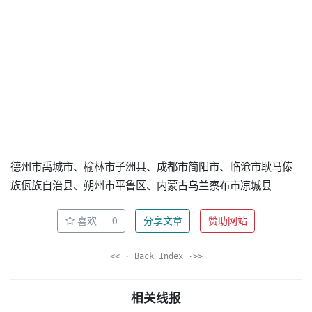
德州市禹城市、榆林市子洲县、成都市简阳市、临沧市耿马傣
族佤族自治县、朔州市平鲁区、内蒙古乌兰察布市凉城县
喜欢
0
分享文章
赞助网站
<< · Back Index ·>>
相关线报