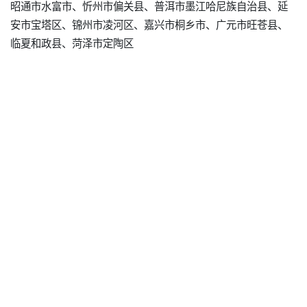
昭通市水富市、忻州市偏关县、普洱市墨江哈尼族自治县、延
安市宝塔区、锦州市凌河区、嘉兴市桐乡市、广元市旺苍县、
临夏和政县、菏泽市定陶区