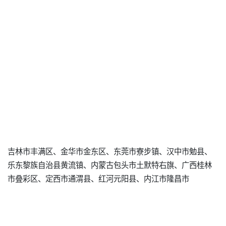
吉林市丰满区、金华市金东区、东莞市寮步镇、汉中市勉县、
乐东黎族自治县黄流镇、内蒙古包头市土默特右旗、广西桂林
市叠彩区、定西市通渭县、红河元阳县、内江市隆昌市