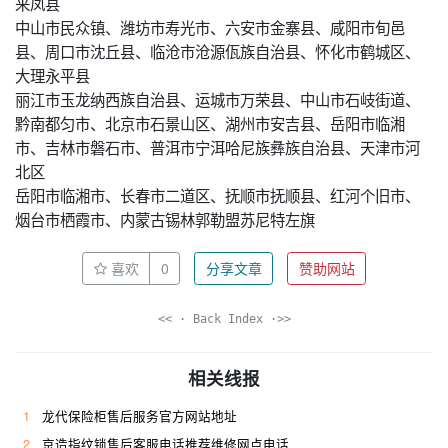
来凤县
中山市民众镇、潍坊市寿光市、六安市金寨县、咸阳市旬邑
县、周口市沈丘县、临沧市沧源佤族自治县、怀化市鹤城区、
大理永平县
丽江市玉龙纳西族自治县、运城市万荣县、中山市石岐街道、
黔南都匀市、北京市石景山区、湖州市安吉县、岳阳市临湘
市、吉林市磐石市、普洱市宁洱哈尼族彝族自治县、天津市河
北区
岳阳市临湘市、长春市二道区、抚顺市抚顺县、红河个旧市、
烟台市栖霞市、内蒙古锡林郭勒盟苏尼特左旗
喜欢
0
分享文章
赞助网站
<< · Back Index ·>>
相关线报
1
龙代保险柜售后服务官方网站地址
2
京造指纹锁售后客服电话推荐维修网点电话