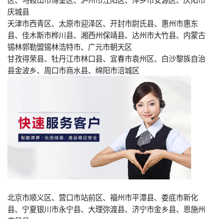
庆城县
天津市西青区、太原市迎泽区、开封市尉氏县、惠州市惠东
县、佳木斯市桦川县、湘西州保靖县、达州市大竹县、内蒙古
锡林郭勒盟锡林浩特市、广元市朝天区
甘孜得荣县、牡丹江市林口县、宜春市袁州区、白沙黎族自治
县金波乡、周口市商水县、绵阳市涪城区
北京市顺义区、营口市站前区、福州市平潭县、娄底市新化
县、宁夏银川市永宁县、大理弥渡县、济宁市金乡县、恩施州