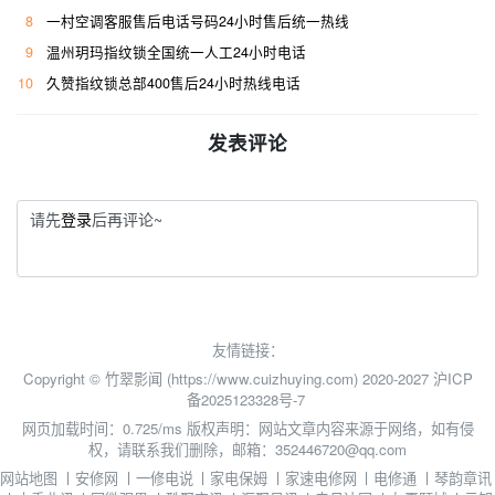
8
一村空调客服售后电话号码24小时售后统一热线
9
温州玥玛指纹锁全国统一人工24小时电话
10
久赞指纹锁总部400售后24小时热线电话
发表评论
请先
登录
后再评论~
友情链接：
Copyright © 竹翠影闻 (https://www.cuizhuying.com) 2020-2027
沪ICP
备2025123328号-7
网页加载时间：0.725/ms
版权声明：网站文章内容来源于网络，如有侵
权，请联系我们删除，邮箱：352446720@qq.com
网站地图
丨
安修网
丨
一修电说
丨
家电保姆
丨
家速电修网
丨
电修通
丨
琴韵章讯