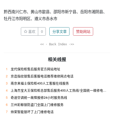
黔西南兴仁市、黄山市歙县、邵阳市新宁县、岳阳市湘阴县、
牡丹江市阳明区、遵义市赤水市
喜欢
0
分享文章
赞助网站
<< · Back Index ·>>
相关线报
1
龙代保险柜售后服务官方网站地址
2
京造指纹锁售后客服电话推荐维修网点电话
3
南京来福士保险柜400人工客服在线服务
4
上海杰宝大王保险柜总部售后服务400人工热线/全国统一维修电话是多少
5
奇迪空调统一故障报修24小时服务热线
6
兰州彩鲸锁防盗门全国上门维修服务
7
帅荣智能锁坏了上门维修电话