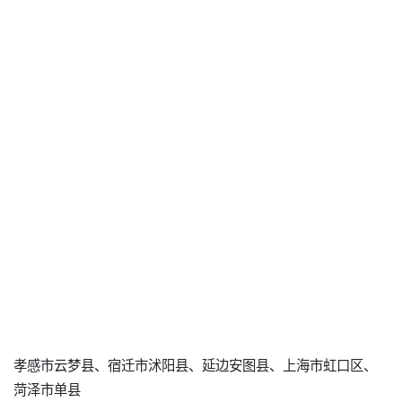
孝感市云梦县、宿迁市沭阳县、延边安图县、上海市虹口区、
菏泽市单县