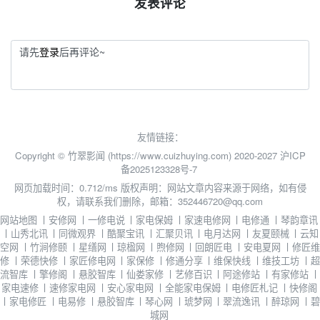
发表评论
请先
登录
后再评论~
友情链接：
Copyright © 竹翠影闻 (https://www.cuizhuying.com) 2020-2027
沪ICP
备2025123328号-7
网页加载时间：0.712/ms
版权声明：网站文章内容来源于网络，如有侵
权，请联系我们删除，邮箱：352446720@qq.com
网站地图
丨
安修网
丨
一修电说
丨
家电保姆
丨
家速电修网
丨
电修通
丨
琴韵章讯
丨
山秀北讯
丨
同微观界
丨
酷聚宝讯
丨
汇聚贝讯
丨
电月达网
丨
友夏颐械
丨
云知
空网
丨
竹涧修颐
丨
星缮网
丨
琼楹网
丨
煦修网
丨
回朗匠电
丨
安电夏网
丨
修匠维
修
丨
荣德快修
丨
家匠修电网
丨
家保修
丨
修通分享
丨
维保快线
丨
维技工坊
丨
超
流智库
丨
擎修阁
丨
悬胶智库
丨
仙娄家修
丨
艺修百识
丨
阿途修站
丨
有家修站
丨
家电速修
丨
速修家电网
丨
安心家电网
丨
全能家电保姆
丨
电修匠札记
丨
快修阁
丨
家电修匠
丨
电易修
丨
悬胶智库
丨
琴心网
丨
琥梦网
丨
翠流逸讯
丨
醉琼网
丨
碧
城网