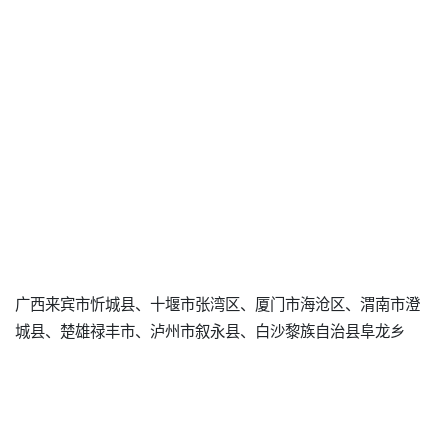
广西来宾市忻城县、十堰市张湾区、厦门市海沧区、渭南市澄
城县、楚雄禄丰市、泸州市叙永县、白沙黎族自治县阜龙乡