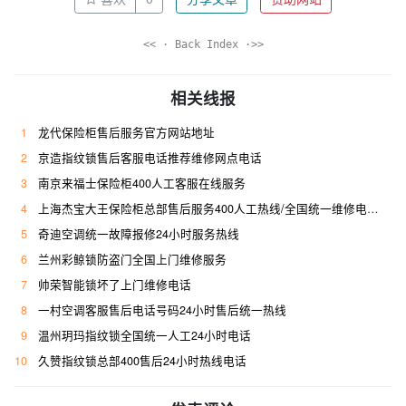
<< · Back Index ·>>
相关线报
1
龙代保险柜售后服务官方网站地址
2
京造指纹锁售后客服电话推荐维修网点电话
3
南京来福士保险柜400人工客服在线服务
4
上海杰宝大王保险柜总部售后服务400人工热线/全国统一维修电话是多少
5
奇迪空调统一故障报修24小时服务热线
6
兰州彩鲸锁防盗门全国上门维修服务
7
帅荣智能锁坏了上门维修电话
8
一村空调客服售后电话号码24小时售后统一热线
9
温州玥玛指纹锁全国统一人工24小时电话
10
久赞指纹锁总部400售后24小时热线电话