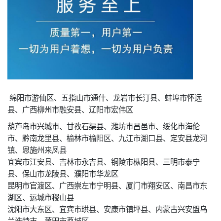
绵阳市游仙区、五指山市通什、龙岩市长汀县、蚌埠市怀远
县、广西柳州市融安县、辽阳市宏伟区
葫芦岛市兴城市、甘孜石渠县、潍坊市昌邑市、绥化市海伦
市、黔南龙里县、榆林市榆阳区、九江市湖口县、定安县龙河
镇、恩施州来凤县
宜宾市江安县、吉林市永吉县、铜陵市枞阳县、三明市泰宁
县、保山市龙陵县、濮阳市华龙区
昆明市官渡区、广西崇左市宁明县、厦门市翔安区、南昌市东
湖区、运城市稷山县
沈阳市大东区、宜宾市珙县、安康市镇坪县、内蒙古兴安盟乌
兰浩特市、莆田市荔城区