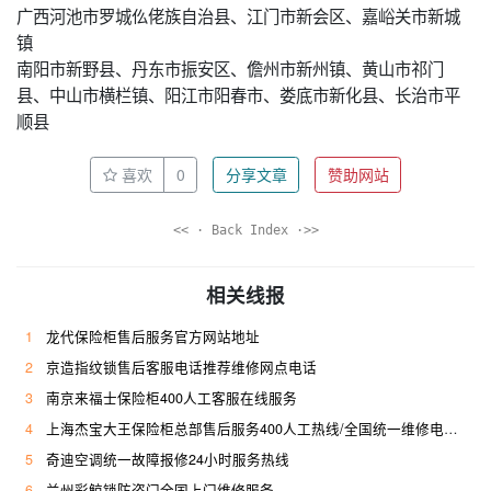
广西河池市罗城仫佬族自治县、江门市新会区、嘉峪关市新城
镇
南阳市新野县、丹东市振安区、儋州市新州镇、黄山市祁门
县、中山市横栏镇、阳江市阳春市、娄底市新化县、长治市平
顺县
喜欢
0
分享文章
赞助网站
<< · Back Index ·>>
相关线报
1
龙代保险柜售后服务官方网站地址
2
京造指纹锁售后客服电话推荐维修网点电话
3
南京来福士保险柜400人工客服在线服务
4
上海杰宝大王保险柜总部售后服务400人工热线/全国统一维修电话是多少
5
奇迪空调统一故障报修24小时服务热线
6
兰州彩鲸锁防盗门全国上门维修服务