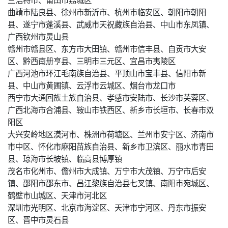
曲靖市陆良县、徐州市新沂市、杭州市临安区、朝阳市朝阳
县、遂宁市蓬溪县、武威市天祝藏族自治县、中山市东凤镇、
广西钦州市灵山县
赣州市赣县区、东方市大田镇、赣州市信丰县、自贡市大安
区、黔西南册亨县、三明市三元区、宜昌市夷陵区
广西河池市环江毛南族自治县、平顶山市宝丰县、信阳市新
县、中山市黄圃镇、云浮市云城区、烟台市龙口市
西宁市大通回族土族自治县、孝感市安陆市、长沙市芙蓉区、
广西北海市合浦县、鞍山市铁西区、新乡市长垣市、长春市双
阳区
大兴安岭地区漠河市、株洲市荷塘区、兰州市安宁区、济南市
市中区、怀化市麻阳苗族自治县、新乡市卫滨区、丽水市青田
县、琼海市长坡镇、临高县博厚镇
茂名市化州市、儋州市大成镇、万宁市大茂镇、万宁市后安
镇、邵阳市邵东市、昌江黎族自治县七叉镇、南阳市宛城区、
鹤壁市山城区、天津市河北区
深圳市光明区、北京市海淀区、天津市宁河区、丹东市振安
区、晋中市灵石县