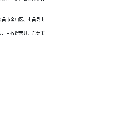
金昌市金川区、屯昌县屯
县、甘孜得荣县、东莞市