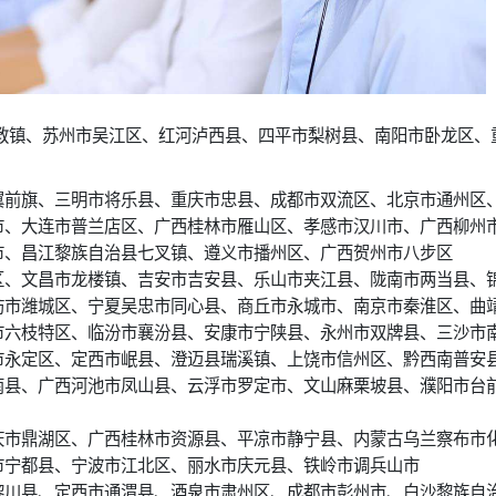
教镇、苏州市吴江区、红河泸西县、四平市梨树县、南阳市卧龙区、
翼前旗、三明市将乐县、重庆市忠县、成都市双流区、北京市通州区
市、大连市普兰店区、广西桂林市雁山区、孝感市汉川市、广西柳州
市、昌江黎族自治县七叉镇、遵义市播州区、广西贺州市八步区
区、文昌市龙楼镇、吉安市吉安县、乐山市夹江县、陇南市两当县、
坊市潍城区、宁夏吴忠市同心县、商丘市永城市、南京市秦淮区、曲
市六枝特区、临汾市襄汾县、安康市宁陕县、永州市双牌县、三沙市
市永定区、定西市岷县、澄迈县瑞溪镇、上饶市信州区、黔西南普安
南县、广西河池市凤山县、云浮市罗定市、文山麻栗坡县、濮阳市台
庆市鼎湖区、广西桂林市资源县、平凉市静宁县、内蒙古乌兰察布市
市宁都县、宁波市江北区、丽水市庆元县、铁岭市调兵山市
黎川县、定西市通渭县、酒泉市肃州区、成都市彭州市、白沙黎族自