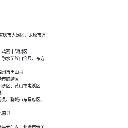
重庆市大足区、太原市万
、鸡西市梨树区
市融水苗族自治县、东方
锦州市黑山县
靖市麒麟区
南沙区、黄山市屯溪区
县
前县、聊城市东昌府区、
化德县
治县元门乡、长治市壶关