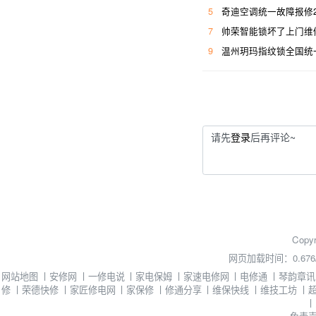
5
奇迪空调统一故障报修
7
帅荣智能锁坏了上门维
9
温州玥玛指纹锁全国统
请先
登录
后再评论~
Copyr
网页加载时间：0.676
网站地图
丨
安修网
丨
一修电说
丨
家电保姆
丨
家速电修网
丨
电修通
丨
琴韵章讯
修
丨
荣德快修
丨
家匠修电网
丨
家保修
丨
修通分享
丨
维保快线
丨
维技工坊
丨
丨