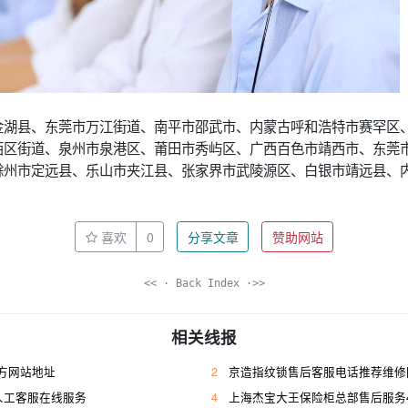
金湖县、东莞市万江街道、南平市邵武市、内蒙古呼和浩特市赛罕区
西区街道、泉州市泉港区、莆田市秀屿区、广西百色市靖西市、东莞
滁州市定远县、乐山市夹江县、张家界市武陵源区、白银市靖远县、
喜欢
0
分享文章
赞助网站
<< · Back Index ·>>
相关线报
方网站地址
2
京造指纹锁售后客服电话推荐维修
人工客服在线服务
4
上海杰宝大王保险柜总部售后服务400人工