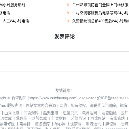
24小时服务热线
6
兰州彩鲸锁防盗门全国上门维修服
修电话
8
一村空调客服售后电话号码24小
一人工24小时电话
10
久赞指纹锁总部400售后24小时热
发表评论
友情链接：
ight © 竹翠影闻 (https://www.cuizhuying.com) 2020-2027
沪ICP备202512332
/ms
版权声明：网站文章内容来源于网络，如有侵权，请联系我们删除，邮箱：3524
丨
山秀北讯
丨
同微观界
丨
酷聚宝讯
丨
汇聚贝讯
丨
电月达网
丨
友夏颐械
丨
云知
超流智库
丨
擎修阁
丨
悬胶智库
丨
仙娄家修
丨
艺修百识
丨
阿途修站
丨
有家修站
家电修匠
丨
电易修
丨
悬胶智库
丨
琴心网
丨
琥梦网
丨
翠流逸讯
丨
醉琼网
丨
碧城