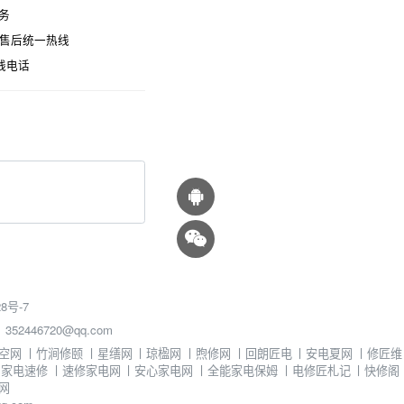
务
时售后统一热线
线电话
8号-7
46720@qq.com
空网
丨
竹涧修颐
丨
星缮网
丨
琼楹网
丨
煦修网
丨
回朗匠电
丨
安电夏网
丨
修匠维
丨
家电速修
丨
速修家电网
丨
安心家电网
丨
全能家电保姆
丨
电修匠札记
丨
快修阁
网