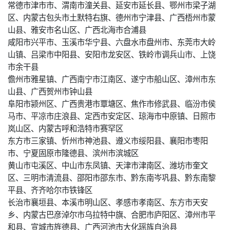
常德市津市市、渭南市潼关县、延安市延长县、鄂州市梁子湖
区、内蒙古包头市土默特右旗、德州市宁津县、广西梧州市蒙
山县、雅安市名山区、广西北海市合浦县
咸阳市兴平市、玉溪市华宁县、六盘水市盘州市、东莞市大岭
山镇、吕梁市中阳县、安阳市龙安区、铁岭市调兵山市、上饶
市余干县
儋州市雅星镇、广西南宁市江南区、遂宁市船山区、漳州市东
山县、广西贺州市钟山县
阜阳市颍州区、广西贵港市覃塘区、焦作市修武县、临汾市侯
马市、平凉市庄浪县、定西市安定区、琼海市中原镇、日照市
岚山区、内蒙古呼和浩特市赛罕区
东方市三家镇、忻州市神池县、遵义市绥阳县、襄阳市枣阳
市、宁夏固原市隆德县、滨州市滨城区
黄山市屯溪区、中山市东凤镇、天津市津南区、潍坊市奎文
区、三明市清流县、邵阳市邵东市、黔东南岑巩县、黔东南黎
平县、齐齐哈尔市铁锋区
长治市襄垣县、本溪市明山区、孝感市孝南区、东方市天安
乡、内蒙古巴彦淖尔市乌拉特中旗、合肥市庐阳区、漳州市平
和县、宣城市旌德县、广西河池市大化瑶族自治县