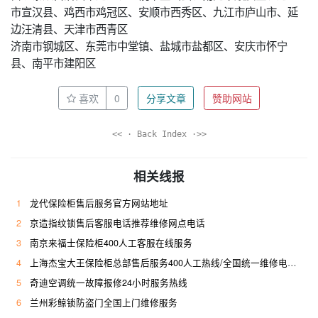
市宣汉县、鸡西市鸡冠区、安顺市西秀区、九江市庐山市、延
边汪清县、天津市西青区
济南市钢城区、东莞市中堂镇、盐城市盐都区、安庆市怀宁
县、南平市建阳区
喜欢
0
分享文章
赞助网站
<< · Back Index ·>>
相关线报
1
龙代保险柜售后服务官方网站地址
2
京造指纹锁售后客服电话推荐维修网点电话
3
南京来福士保险柜400人工客服在线服务
4
上海杰宝大王保险柜总部售后服务400人工热线/全国统一维修电话是多少
5
奇迪空调统一故障报修24小时服务热线
6
兰州彩鲸锁防盗门全国上门维修服务