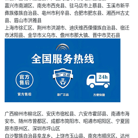
嘉兴市南湖区、南充市西充县、驻马店市上蔡县、玉溪市新平
彝族傣族自治县、亳州市利辛县、合肥市肥东县、湘西州古丈
县、眉山市洪雅县
上海市徐汇区、荆州市洪湖市、迪庆维西傈僳族自治县、宿迁
市沭阳县、金华市义乌市、儋州市那大镇、晋中市灵石县
广西柳州市柳北区、安庆市宿松县、六安市霍邱县、南通市海
安市、随州市曾都区、成都市简阳市、昭通市昭阳区、宁夏固
原市原州区、深圳市坪山区
白沙黎族自治县阜龙乡、上饶市玉山县、南充市顺庆区、达州