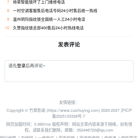
7
帅荣智能锁坏了上门维修电话
8
一村空调客服售后电话号码24小时售后统一热线
9
温州玥玛指纹锁全国统一人工24小时电话
10
久赞指纹锁总部400售后24小时热线电话
发表评论
请先
登录
后再评论~
友情链接：
Copyright © 竹翠影闻 (https://www.cuizhuying.com) 2020-2027
沪ICP
备2025123328号-7
网页加载时间：0.690/ms
版权声明：网站文章内容来源于网络，如有侵
权，请联系我们删除，邮箱：352446720@qq.com
网站地图
丨
安修网
丨
一修电说
丨
家电保姆
丨
家速电修网
丨
电修通
丨
琴韵章讯