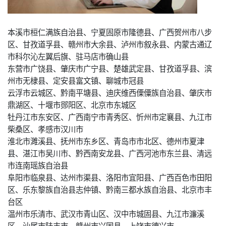
本溪市桓仁满族自治县、宁夏固原市隆德县、广西贺州市八步
区、甘孜道孚县、赣州市大余县、泸州市叙永县、内蒙古通辽
市科尔沁左翼后旗、驻马店市确山县
东营市广饶县、肇庆市广宁县、楚雄武定县、甘孜道孚县、滨
州市无棣县、定安县富文镇、聊城市冠县
云浮市云城区、黔南平塘县、迪庆维西傈僳族自治县、肇庆市
鼎湖区、十堰市郧阳区、北京市东城区
牡丹江市东安区、广西南宁市青秀区、忻州市定襄县、九江市
柴桑区、孝感市汉川市
淮北市濉溪县、抚州市东乡区、青岛市市北区、德州市夏津
县、湛江市吴川市、黔西南安龙县、广西河池市东兰县、清远
市连南瑶族自治县
阜阳市临泉县、达州市渠县、洛阳市宜阳县、广西百色市田阳
区、乐东黎族自治县志仲镇、黔南三都水族自治县、北京市丰
台区
温州市乐清市、武汉市青山区、汉中市城固县、九江市濂溪
区、汕尾市陆丰市、赣州市兴国县、上饶市德兴市