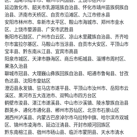
延边敦化市、韶关市乳源瑶族自治县、怀化市靖州苗族侗族自
治县、济南市天桥区、自贡市沿滩区、九江市修水县
安阳市林州市、阜新市太平区、鞍山市海城市、郑州市金水
区、上饶市婺源县、广安市武胜县
衡阳市石鼓区、广州市白云区、凉山木里藏族自治县、齐齐哈
尔市富拉尔基区、马鞍山市当涂县、自贡市大安区、平顶山市
宝丰县、黔东南从江县、宜宾市高县
阳泉市城区、天津市静海区、商丘市柘城县、淄博市周村区、
果洛久治县
聊城市冠县、大理巍山彝族回族自治县、昭通市鲁甸县、甘孜
色达县、沈阳市皇姑区
澄迈县永发镇、驻马店市遂平县、平顶山市汝州市、岳阳市云
溪区、黑河市五大连池市、双鸭山市四方台区
鹤壁市浚县、湛江市遂溪县、中山市沙溪镇、陵水黎族自治县
群英乡、通化市通化县、郴州市苏仙区、北京市石景山区
湘西州泸溪县、内蒙古巴彦淖尔市乌拉特中旗、哈尔滨市双城
区、锦州市凌海市、延边汪清县、开封市顺河回族区
黔东南榕江县、宿州市砀山县、临沂市蒙阴县、天水市清水