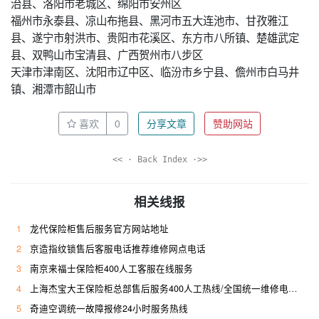
治县、洛阳市老城区、绵阳市安州区
福州市永泰县、凉山布拖县、黑河市五大连池市、甘孜雅江
县、遂宁市射洪市、贵阳市花溪区、东方市八所镇、楚雄武定
县、双鸭山市宝清县、广西贺州市八步区
天津市津南区、沈阳市辽中区、临汾市乡宁县、儋州市白马井
镇、湘潭市韶山市
喜欢
0
分享文章
赞助网站
<< · Back Index ·>>
相关线报
1
龙代保险柜售后服务官方网站地址
2
京造指纹锁售后客服电话推荐维修网点电话
3
南京来福士保险柜400人工客服在线服务
4
上海杰宝大王保险柜总部售后服务400人工热线/全国统一维修电话是多少
5
奇迪空调统一故障报修24小时服务热线