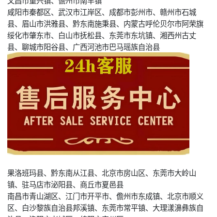
文昌市重兴镇、儋州市南丰镇
咸阳市秦都区、武汉市江岸区、成都市彭州市、赣州市石城
县、眉山市洪雅县、黔东南施秉县、内蒙古呼伦贝尔市阿荣旗
绥化市肇东市、白山市抚松县、东莞市东坑镇、湘西州古丈
县、聊城市阳谷县、广西河池市巴马瑶族自治县
果洛班玛县、黔东南从江县、北京市房山区、东莞市大岭山
镇、驻马店市泌阳县、商丘市夏邑县
南昌市青山湖区、江门市开平市、儋州市东成镇、北京市顺义
区、白沙黎族自治县邦溪镇、东莞市常平镇、大理漾濞彝族自