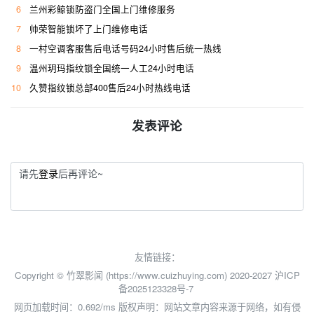
6
兰州彩鲸锁防盗门全国上门维修服务
7
帅荣智能锁坏了上门维修电话
8
一村空调客服售后电话号码24小时售后统一热线
9
温州玥玛指纹锁全国统一人工24小时电话
10
久赞指纹锁总部400售后24小时热线电话
发表评论
请先
登录
后再评论~
友情链接：
Copyright © 竹翠影闻 (https://www.cuizhuying.com) 2020-2027
沪ICP
备2025123328号-7
网页加载时间：0.692/ms
版权声明：网站文章内容来源于网络，如有侵