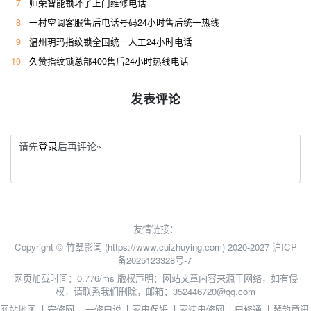
7
帅荣智能锁坏了上门维修电话
8
一村空调客服售后电话号码24小时售后统一热线
9
温州玥玛指纹锁全国统一人工24小时电话
10
久赞指纹锁总部400售后24小时热线电话
发表评论
请先
登录
后再评论~
友情链接：
Copyright © 竹翠影闻 (https://www.cuizhuying.com) 2020-2027
沪ICP
备2025123328号-7
网页加载时间：0.776/ms
版权声明：网站文章内容来源于网络，如有侵
权，请联系我们删除，邮箱：352446720@qq.com
网站地图
丨
安修网
丨
一修电说
丨
家电保姆
丨
家速电修网
丨
电修通
丨
琴韵章讯