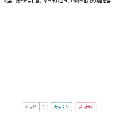
峨县、抚州市崇仁县、毕节市黔西市、绵阳市北川羌族自治县
喜欢
0
分享文章
赞助网站