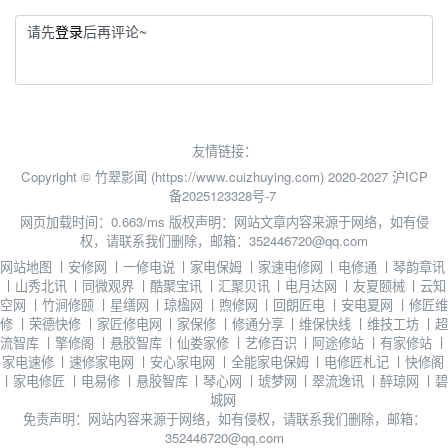
请先
登录
后再评论~
友情链接：
Copyright © 竹翠影闻 (https://www.cuizhuying.com) 2020-2027
沪ICP
备2025123328号-7
网页加载时间：0.663/ms
版权声明：网站文章内容来源于网络，如有侵
权，请联系我们删除，邮箱：352446720@qq.com
网站地图
丨
安修网
丨
一修电说
丨
家电保姆
丨
家速电修网
丨
电修通
丨
琴韵章讯
丨
山秀北讯
丨
同微观界
丨
酷聚宝讯
丨
汇聚贝讯
丨
电月达网
丨
友夏颐械
丨
云知
空网
丨
竹涧修颐
丨
星缮网
丨
琼楹网
丨
煦修网
丨
回朗匠电
丨
安电夏网
丨
修匠维
修
丨
荣德快修
丨
家匠修电网
丨
家保修
丨
修通分享
丨
维保快线
丨
维技工坊
丨
超
流智库
丨
擎修阁
丨
悬胶智库
丨
仙娄家修
丨
艺修百识
丨
阿途修站
丨
有家修站
丨
家电速修
丨
速修家电网
丨
安心家电网
丨
全能家电保姆
丨
电修匠札记
丨
快修阁
丨
家电修匠
丨
电易修
丨
悬胶智库
丨
琴心网
丨
琥梦网
丨
翠流逸讯
丨
醉琼网
丨
碧
城网
免责声明：网站内容来源于网络，如有侵权，请联系我们删除，邮箱：
352446720@qq.com