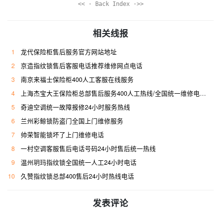
<< · Back Index ·>>
相关线报
1
龙代保险柜售后服务官方网站地址
2
京造指纹锁售后客服电话推荐维修网点电话
3
南京来福士保险柜400人工客服在线服务
4
上海杰宝大王保险柜总部售后服务400人工热线/全国统一维修电话是多少
5
奇迪空调统一故障报修24小时服务热线
6
兰州彩鲸锁防盗门全国上门维修服务
7
帅荣智能锁坏了上门维修电话
8
一村空调客服售后电话号码24小时售后统一热线
9
温州玥玛指纹锁全国统一人工24小时电话
10
久赞指纹锁总部400售后24小时热线电话
发表评论